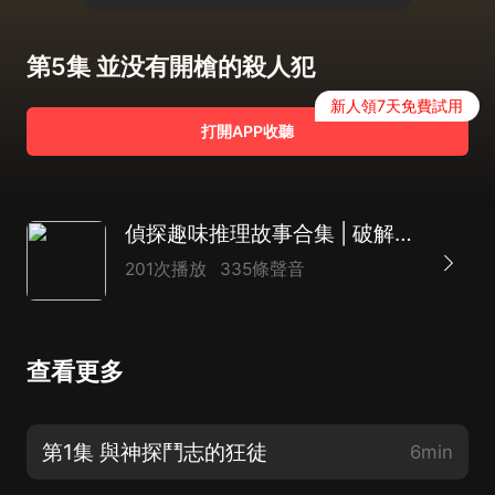
第5集 並没有開槍的殺人犯
新人領7天免費試用
打開APP收聽
偵探趣味推理故事合集 | 破解近100篇懸案冤案 | 古今中外推理小故事
201次播放
335條聲音
查看更多
第1集 與神探鬥志的狂徒
6min