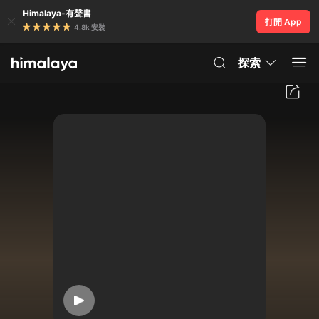
Himalaya-有聲書
打開 App
4.8k 安裝
探索