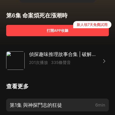
第6集 命案煩死在漲潮時
新人領7天免費試用
打開APP收聽
偵探趣味推理故事合集 | 破解近100篇懸案冤案 | 古今中外推理小故事
201次播放
335條聲音
查看更多
第1集 與神探鬥志的狂徒
6min