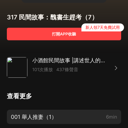
317 民間故事：醜書生趕考（7）
新人領7天免費試用
打開APP收聽
小酒館民間故事 |講述世人的奇遇人生| 徐來演播
101次播放
437條聲音
查看更多
001 舉人推妻（1）
6min