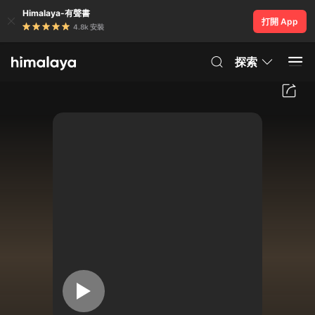
Himalaya-有聲書
打開 App
4.8k 安裝
探索