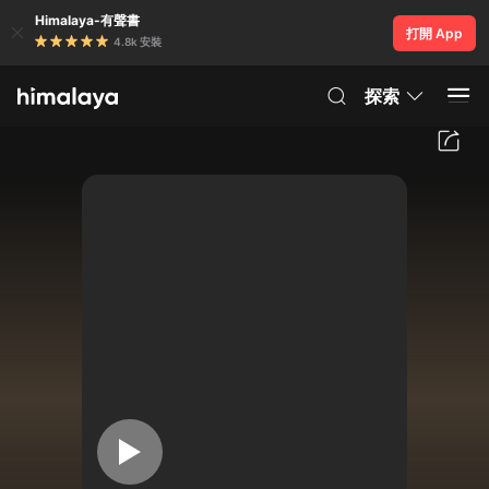
Himalaya-有聲書
打開 App
4.8k 安裝
探索