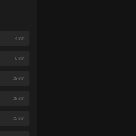
4min
10min
29min
28min
25min