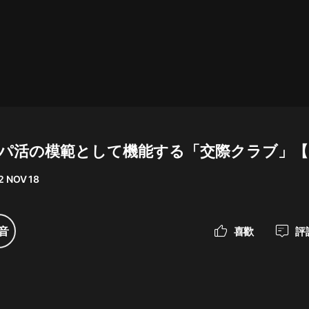
最佳女婿｜都市異能多人有聲劇｜一
種侃侃｜有聲小說
一種侃侃
米小圈上學記:一二三年級 | 暢銷出版
物
パパ活の模範として機能する「交際クラブ」【
米小圈
2 NOV 18
破壞者聯盟篇1-4季·猴子警長科學探
案記|寶寶巴士
寶寶巴士
音
喜歡
評
大奉打更人丨頭陀淵領銜多人有聲
劇|暢聽全集|王鶴棣、田曦薇主演影
視劇原著|賣報小郎君
頭陀淵講故事
總有這樣的歌只想一個人聽