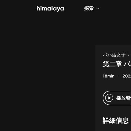
探索
全部
小說
個人成長
パパ活女子
相聲評書
第二章 
兒童
18min
202
歷史
情感治愈
播放聲
健康養生
商業財經
詳細信息
廣播劇