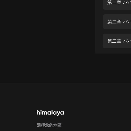
經典名著
第二章 パ
人物傳記
第二章 パ
電影
生活
第二章 パ
英語
日語
課程
少兒教育
二次元
教育培訓
IT科技
汽車
選擇您的地區