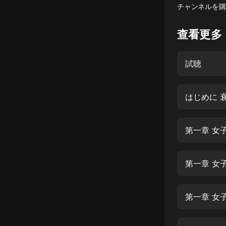
チャンネルを購
懸疑
查看更多
科幻
好書精講
試聴
外語
耽美
はじめに 
認知思維
第一章 女
人文
音樂
第一章 女
粵語
頭條
第一章 女
娛樂