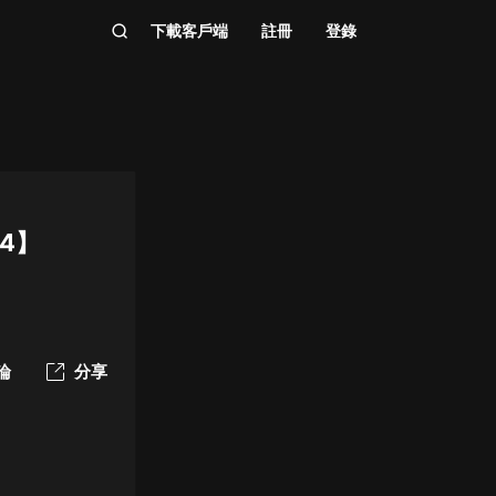
下載客戶端
註冊
登錄
4】
論
分享