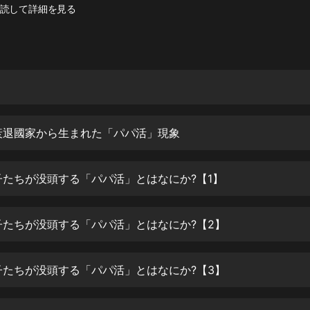
灰姑娘音樂
読して詳細を見る
郭德綱於謙相聲全集
德雲社郭德綱相聲VIP
安全警長啦咘啦哆·假期篇|新篇章加
更|寶寶巴士故事
寶寶巴士
衰退國家から生まれた「パパ活」現象
凡人修仙傳|楊洋主演影視原著|薑廣
濤配音多播版本
光合積木
子たちが没頭する「パパ活」とはなにか?【1】
摸金天師【第一季】（紫襟演播）
子たちが没頭する「パパ活」とはなにか?【2】
有聲的紫襟
無敵六皇子|爆笑穿越|無敵流皇子|安
子たちが没頭する「パパ活」とはなにか?【3】
燃領銜有聲小說
安燃