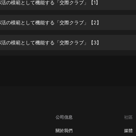
生命科學篇1-2·猴子警長科學探案記|
パ活の模範として機能する「交際クラブ」【1】
寶寶巴士科普
寶寶巴士
パ活の模範として機能する「交際クラブ」【2】
【新民間劇場】我的老千江湖｜ 有聲
的紫襟｜ 魔幻千手
有聲的紫襟
パ活の模範として機能する「交際クラブ」【3】
《夜色鋼琴曲》
夜色鋼琴曲趙海洋
太荒吞天訣丨熱血玄幻丨紫襟領銜有
聲劇
有聲的紫襟
嫡女貴嫁 | 一刀蘇蘇團隊制作 | 古言
宮鬥重生爽文 多人有聲劇
一刀蘇蘇
公司信息
社區
中國大案紀實 | 每日一驚案！真實案
件恐怖刑偵尚文
關於我們
媒體
大舌頭尚文