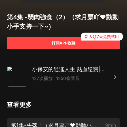
第4集 -弱肉強食（2）（求月票吖❤動動
小手支持一下~）
新人領7天免費試用
打開APP收聽
小保安的逍遙人生|熱血逆襲|扮豬吃虎|打臉|精品劇
127次播放
1250條聲音
查看更多
第1集-失落！（求月票吖❤動動小手支持一下~）
9min