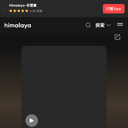
Himalaya-有聲書
打開 App
4.8k 安裝
探索