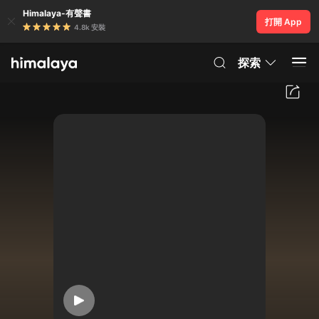
Himalaya-有聲書
打開 App
4.8k 安裝
探索