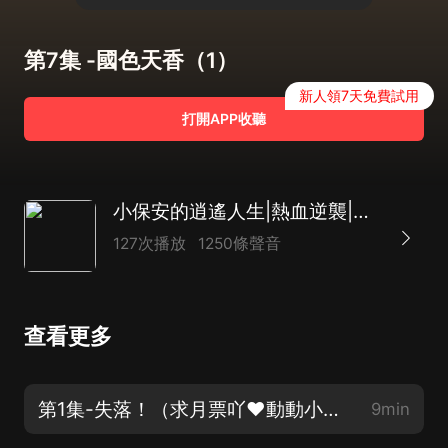
第7集 -國色天香（1）
新人領7天免費試用
打開APP收聽
小保安的逍遙人生|熱血逆襲|扮豬吃虎|打臉|精品劇
127次播放
1250條聲音
查看更多
第1集-失落！（求月票吖❤動動小手支持一下~）
9min