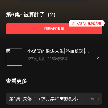
第6集- 被算計了（2）
新人領7天免費試用
打開APP收聽
小保安的逍遙人生|熱血逆襲|扮豬吃虎|打臉|精品劇
127次播放
1250條聲音
查看更多
第1集-失落！（求月票吖❤動動小手支持一下~）
9min