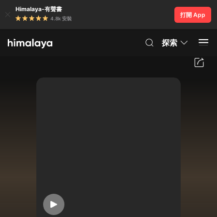
Himalaya-有聲書
打開 App
4.8k 安裝
探索