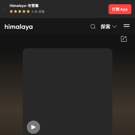
Himalaya-有聲書
打開 App
4.8k 安裝
探索