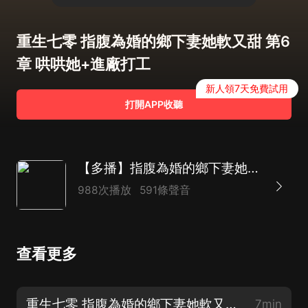
重生七零 指腹為婚的鄉下妻她軟又甜 第6
章 哄哄她+進廠打工
新人領7天免費試用
打開APP收聽
【多播】指腹為婚的鄉下妻她軟又甜|重生70年代|經商賺錢小嬌妻|真人AI
988次播放
591條聲音
查看更多
重生七零 指腹為婚的鄉下妻她軟又甜 第1章 餓死的？已經結婚了！
7min