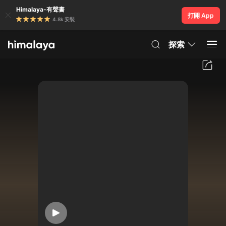
Himalaya-有聲書
打開 App
4.8k 安裝
探索