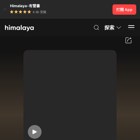
Himalaya-有聲書
打開 App
4.8k 安裝
探索