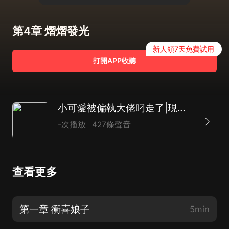
第4章 熠熠發光
新人領7天免費試用
打開APP收聽
小可愛被偏執大佬叼走了|現代言情|幽默有趣|AI多播
-次播放
427條聲音
查看更多
第一章 衝喜娘子
5min