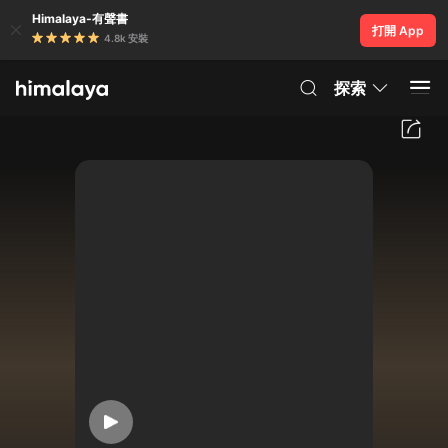
Himalaya-有聲書
打開 App
4.8k 安裝
探索