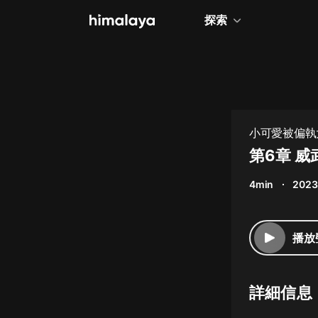
探索
全部
小說
個人成長
小可愛被偏執大
相聲評書
第6章 威
兒童
4min
2023
歷史
情感治愈
播放
健康養生
商業財經
詳細信息
廣播劇