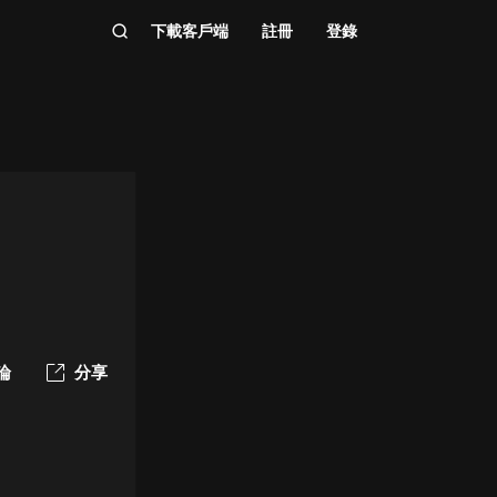
下載客戶端
註冊
登錄
論
分享