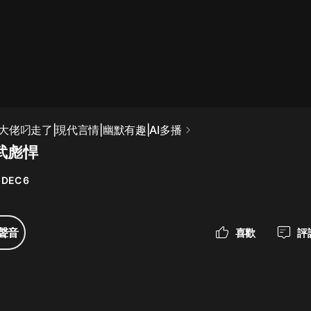
最佳女婿｜都市異能多人有聲劇｜一
種侃侃｜有聲小說
一種侃侃
米小圈上學記:一二三年級 | 暢銷出版
佬叼走了|現代言情|幽默有趣|AI多播
物
武彪悍
米小圈
 DEC 6
破壞者聯盟篇1-4季·猴子警長科學探
案記|寶寶巴士
寶寶巴士
聲音
喜歡
評
大奉打更人丨頭陀淵領銜多人有聲
劇|暢聽全集|王鶴棣、田曦薇主演影
視劇原著|賣報小郎君
頭陀淵講故事
總有這樣的歌只想一個人聽