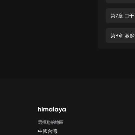
經典名著
人物傳記
第7章 口
電影
生活
第8章 激
英語
日語
課程
少兒教育
二次元
教育培訓
IT科技
選擇您的地區
汽車
中國台湾