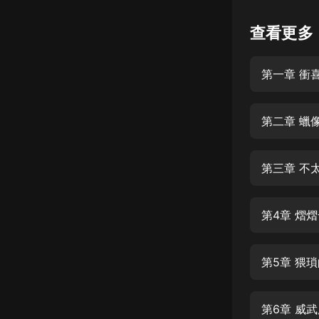
懸疑
查看更多
科幻
第一章 衝
好書精講
外語
第二章 蠟
耽美
認知思維
第三章 不
人文
音樂
第4章 熠
粵語
第5章 猥
頭條
娛樂
第6章 威