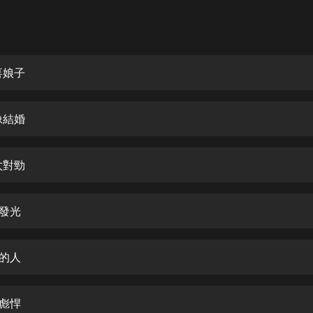
灰姑娘音樂
郭德綱於謙相聲全集
德雲社郭德綱相聲VIP
喜娘子
安全警長啦咘啦哆·假期篇|新篇章加
更|寶寶巴士故事
像結婚
寶寶巴士
凡人修仙傳|楊洋主演影視原著|薑廣
濤配音多播版本
太對勁
光合積木
熠發光
摸金天師【第一季】（紫襟演播）
有聲的紫襟
瑣的人
無敵六皇子|爆笑穿越|無敵流皇子|安
燃領銜有聲小說
安燃
武彪悍