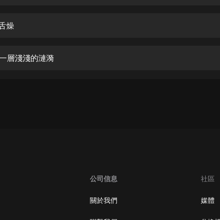
生命科學篇1-2·猴子警長科學探案記|
寶寶巴士科普
寶寶巴士
干舌燥
【新民間劇場】我的老千江湖｜ 有聲
的紫襟｜ 魔幻千手
起一層淺淺的漣漪
有聲的紫襟
《夜色鋼琴曲》
夜色鋼琴曲趙海洋
太荒吞天訣丨熱血玄幻丨紫襟領銜有
聲劇
有聲的紫襟
嫡女貴嫁 | 一刀蘇蘇團隊制作 | 古言
宮鬥重生爽文 多人有聲劇
公司信息
社區
一刀蘇蘇
中國大案紀實 | 每日一驚案！真實案
關於我們
媒體
件恐怖刑偵尚文
大舌頭尚文