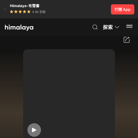
Himalaya-有聲書
打開 App
4.8k 安裝
探索