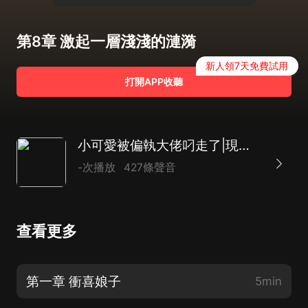
第8章 激起一層淺淺的漣漪
新人領7天免費試用
打開APP收聽
小可愛被偏執大佬叼走了|現代言情|幽默有趣|AI多播
-次播放
427條聲音
查看更多
第一章 衝喜娘子
5min