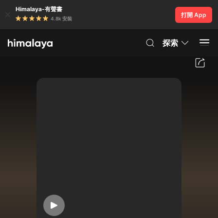
Himalaya-有聲書
打開 App
4.8k 安裝
探索