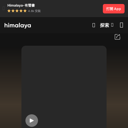
Himalaya-有聲書
打開 App
4.8k 安裝
探索