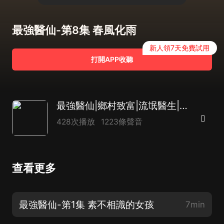
最強醫仙-第8集 春風化雨
新人領7天免費試用
打開APP收聽
最強醫仙|鄉村致富|流氓醫生|道仙|逆襲|AI多播
428次播放
1223條聲音
查看更多
最強醫仙-第1集 素不相識的女孩
7min