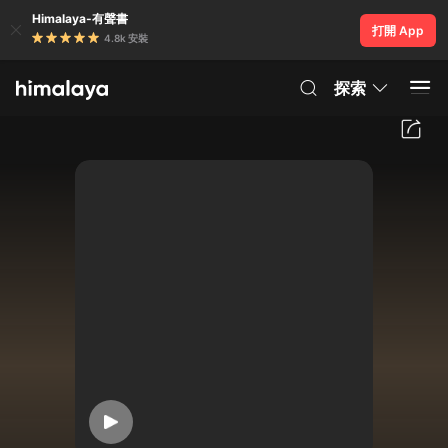
Himalaya-有聲書
打開 App
4.8k 安裝
探索