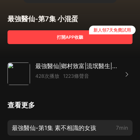
最強醫仙-第7集 小混蛋
新人領7天免費試用
打開APP收聽
最強醫仙|鄉村致富|流氓醫生|道仙|逆襲|AI多播
428次播放
1223條聲音
查看更多
最強醫仙-第1集 素不相識的女孩
7min