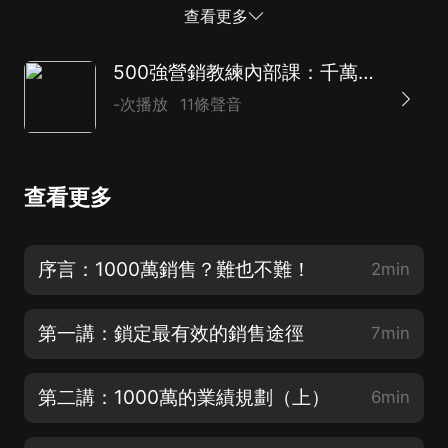
誰： 首先，我們需要從對市場上主要的對手定位分析開
查看更多
始。 定位主要競爭對手，例如A公司的軟件CAD協同工作
解決方案；B公司的雲計算解決方案；C公司的多人協作
500強營銷教練內部課：千萬銷售實戰秘訣
解決方案等。這是很關鍵的一步，因為這就決定了接下來
-次播放
11條聲音
的行動。 除了了解競爭對手，同時我們也要開始分析自
己的競爭優勢和現在所處的位置在哪里。如果我們目前排
名所有競爭者中的第四，那麼是不是要用一些特别的辦法
查看更多
去突破？還是放棄，找下一家？ 競爭，是一個很復雜也
很動態的情況。主要的考慮因素是，誰是你的主要對手？
你的產品有什麼優勢、壁壘？你的價格有什麼優勢？當你
序言：1000萬銷售？難也不難！
2min
的對手降價時，你的因應策略是什麼？ 2、客戶群體：
接著，我們要考慮：客戶的「聽眾群」是誰？ 一般情況
第一講：鎖定最有效的銷售途徑
7min
下，尤其比較缺乏經驗的銷售，會在這個...
第二講：1000萬的業績規劃（上）
6min