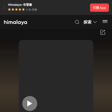
Himalaya-有聲書
打開 App
4.8k 安裝
探索