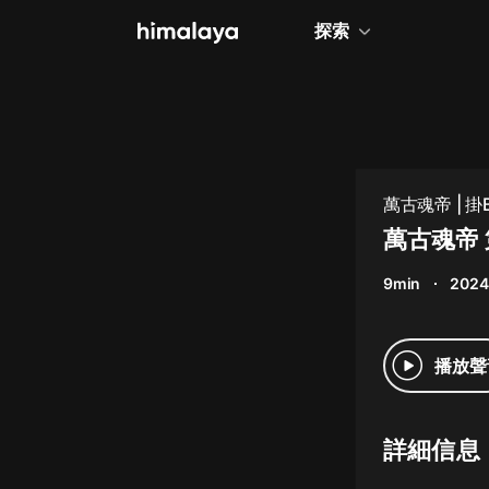
探索
全部
小說
個人成長
萬古魂帝 | 
相聲評書
萬古魂帝 
兒童
9min
2024
歷史
情感治愈
播放聲
健康養生
商業財經
詳細信息
廣播劇