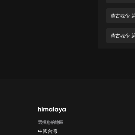
經典名著
人物傳記
萬古魂帝 第
電影
生活
萬古魂帝 第
英語
日語
課程
少兒教育
二次元
教育培訓
IT科技
選擇您的地區
汽車
中國台湾