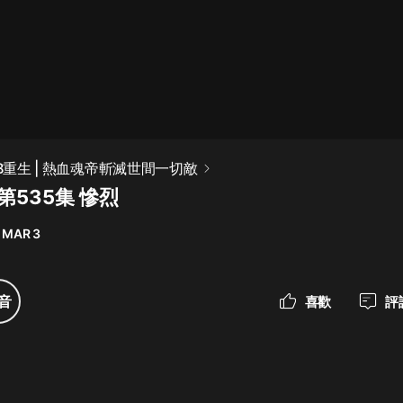
最佳女婿｜都市異能多人有聲劇｜一
種侃侃｜有聲小說
一種侃侃
米小圈上學記:一二三年級 | 暢銷出版
掛B重生 | 熱血魂帝斬滅世間一切敵
物
第535集 慘烈
米小圈
 MAR 3
破壞者聯盟篇1-4季·猴子警長科學探
案記|寶寶巴士
寶寶巴士
音
喜歡
評
大奉打更人丨頭陀淵領銜多人有聲
劇|暢聽全集|王鶴棣、田曦薇主演影
視劇原著|賣報小郎君
頭陀淵講故事
總有這樣的歌只想一個人聽