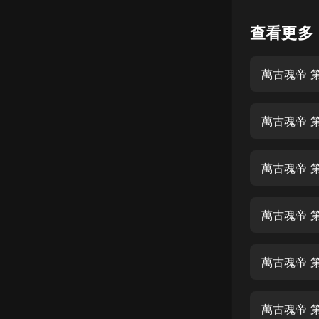
懸疑
查看更多
科幻
萬古魂帝 
好書精講
外語
萬古魂帝 
耽美
認知思維
萬古魂帝 
人文
音樂
萬古魂帝 第
粵語
萬古魂帝 
頭條
娛樂
萬古魂帝 