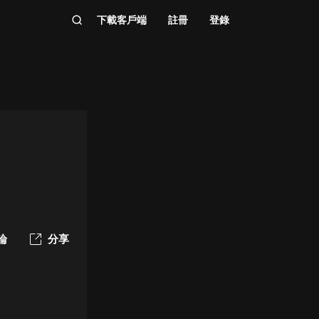
下載客戶端
註冊
登錄
論
分享