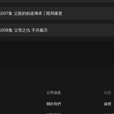
生命科學篇1-2·猴子警長科學探案記|
寶寶巴士科普
寶寶巴士
007集 父親的劍道傳承 | 開局爆更
【新民間劇場】我的老千江湖｜ 有聲
的紫襟｜ 魔幻千手
008集 父母之仇 不共戴天
有聲的紫襟
《夜色鋼琴曲》
夜色鋼琴曲趙海洋
太荒吞天訣丨熱血玄幻丨紫襟領銜有
聲劇
有聲的紫襟
嫡女貴嫁 | 一刀蘇蘇團隊制作 | 古言
宮鬥重生爽文 多人有聲劇
公司信息
社區
一刀蘇蘇
中國大案紀實 | 每日一驚案！真實案
關於我們
媒體
件恐怖刑偵尚文
大舌頭尚文