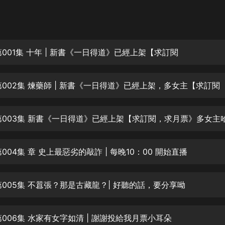
灰姑娘音樂
郭德綱於謙相聲全集
德雲社郭德綱相聲VIP
第001集 十年 | 新書《一日得道》已經上架【求訂閱
安全警長啦咘啦哆·假期篇|新篇章加
更|寶寶巴士故事
第002集 煉藥師 | 新書《一日得道》已經上架，多女主【求訂閱
寶寶巴士
凡人修仙傳|楊洋主演影視原著|薑廣
濤配音多播版本
第003集 新書《一日得道》已經上架【求訂閱，求月票》多女主
光合積木
004集 章 史上最惡劣的敲詐 | 每晚10：00 開始直播
摸金天師【第一季】（紫襟演播）
有聲的紫襟
第005集 不囂張？那是古藏龍？| 好聽的話，要分享呦
無敵六皇子|爆笑穿越|無敵流皇子|安
燃領銜有聲小說
安燃
第006集 水家有女字如清 | 謝謝投給我月票小耳朵