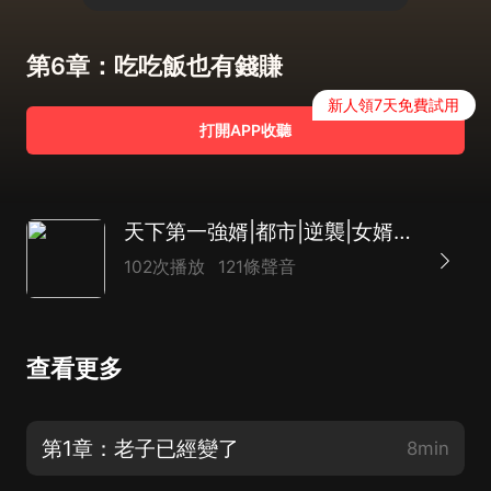
第6章：吃吃飯也有錢賺
新人領7天免費試用
打開APP收聽
天下第一強婿|都市|逆襲|女婿文|AI專輯
102次播放
121條聲音
查看更多
第1章：老子已經變了
8min