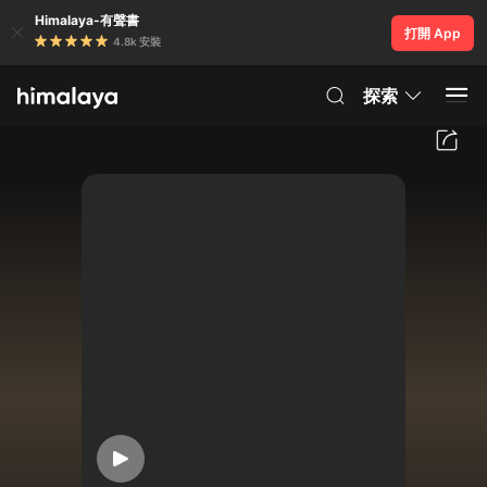
Himalaya-有聲書
打開 App
4.8k 安裝
探索