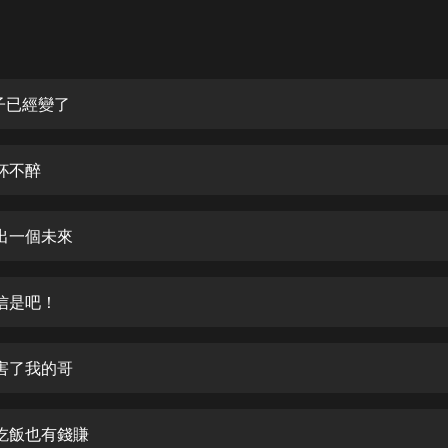
灰姑娘音樂
郭德綱於謙相聲全集
德雲社郭德綱相聲VIP
子已經變了
安全警長啦咘啦哆·假期篇|新篇章加
更|寶寶巴士故事
杯不醉
寶寶巴士
凡人修仙傳|楊洋主演影視原著|薑廣
濤配音多播版本
出一個未來
光合積木
信是吧！
摸金天師【第一季】（紫襟演播）
有聲的紫襟
害了我的哥
無敵六皇子|爆笑穿越|無敵流皇子|安
燃領銜有聲小說
安燃
吃飯也有錢賺