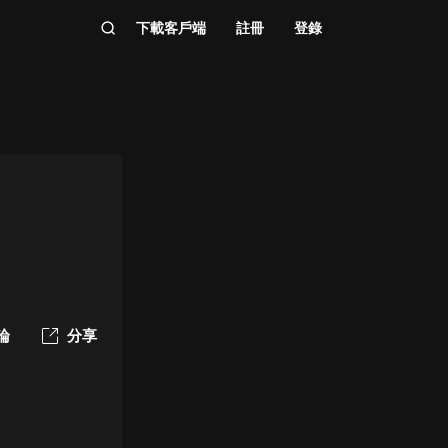
下載客戶端
註冊
登錄
論
分享