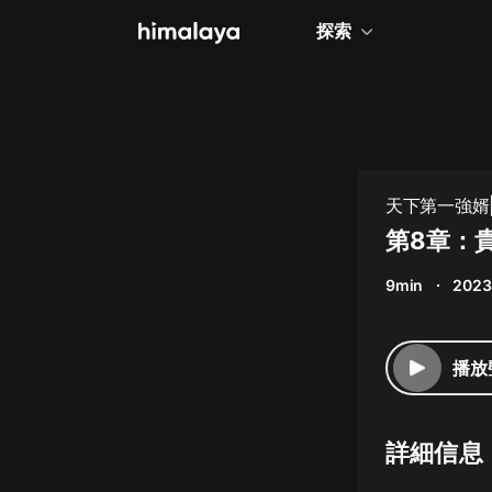
探索
全部
小說
個人成長
天下第一強婿|
相聲評書
第8章：
兒童
9min
2023
歷史
情感治愈
播放
健康養生
商業財經
詳細信息
廣播劇