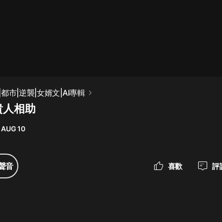
最佳女婿｜都市異能多人有聲劇｜一
種侃侃｜有聲小說
一種侃侃
米小圈上學記:一二三年級 | 暢銷出版
都市|逆襲|女婿文|AI專輯
物
貴人相助
米小圈
 AUG 10
破壞者聯盟篇1-4季·猴子警長科學探
案記|寶寶巴士
寶寶巴士
聲音
喜歡
評
大奉打更人丨頭陀淵領銜多人有聲
劇|暢聽全集|王鶴棣、田曦薇主演影
視劇原著|賣報小郎君
頭陀淵講故事
總有這樣的歌只想一個人聽