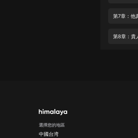
經典名著
人物傳記
第7章：他
電影
生活
第8章：貴
英語
日語
課程
少兒教育
二次元
教育培訓
IT科技
選擇您的地區
汽車
中國台湾