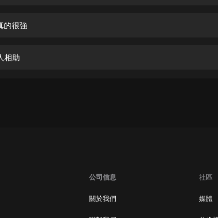
生命科學篇1-2·猴子警長科學探案記|
寶寶巴士科普
寶寶巴士
真的很強
【新民間劇場】我的老千江湖｜ 有聲
的紫襟｜ 魔幻千手
人相助
有聲的紫襟
《夜色鋼琴曲》
夜色鋼琴曲趙海洋
太荒吞天訣丨熱血玄幻丨紫襟領銜有
聲劇
有聲的紫襟
嫡女貴嫁 | 一刀蘇蘇團隊制作 | 古言
宮鬥重生爽文 多人有聲劇
公司信息
社區
一刀蘇蘇
中國大案紀實 | 每日一驚案！真實案
關於我們
媒體
件恐怖刑偵尚文
大舌頭尚文