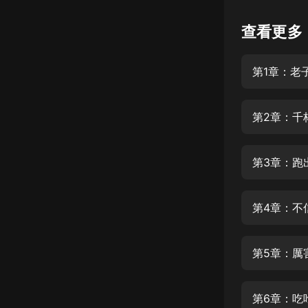
懸疑
查看更多
科幻
第1章：老
好書精講
外語
第2章：千
耽美
認知思維
第3章：跑
人文
音樂
第4章：不
粵語
第5章：厲
頭條
娛樂
第6章：吃