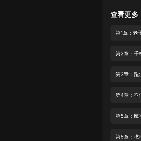
懸疑
查看更多
科幻
第1章：老
好書精講
外語
第2章：千
耽美
認知思維
第3章：跑
人文
音樂
第4章：不
粵語
第5章：厲
頭條
娛樂
第6章：吃