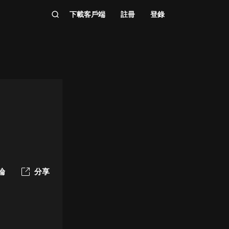
下載客戶端
註冊
登錄
論
分享