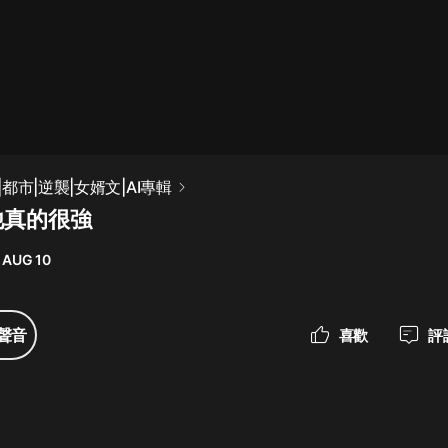
最佳女婿｜都市異能多人有聲劇｜一
種侃侃｜有聲小說
一種侃侃
米小圈上學記:一二三年級 | 暢銷出版
都市|逆襲|女婿文|AI專輯
物
他真的很強
米小圈
 AUG 10
破壞者聯盟篇1-4季·猴子警長科學探
案記|寶寶巴士
寶寶巴士
聲音
喜歡
評
大奉打更人丨頭陀淵領銜多人有聲
劇|暢聽全集|王鶴棣、田曦薇主演影
視劇原著|賣報小郎君
頭陀淵講故事
總有這樣的歌只想一個人聽