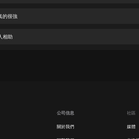
生命科學篇1-2·猴子警長科學探案記|
寶寶巴士科普
寶寶巴士
真的很強
【新民間劇場】我的老千江湖｜ 有聲
的紫襟｜ 魔幻千手
人相助
有聲的紫襟
《夜色鋼琴曲》
夜色鋼琴曲趙海洋
太荒吞天訣丨熱血玄幻丨紫襟領銜有
聲劇
有聲的紫襟
嫡女貴嫁 | 一刀蘇蘇團隊制作 | 古言
宮鬥重生爽文 多人有聲劇
公司信息
社區
一刀蘇蘇
中國大案紀實 | 每日一驚案！真實案
關於我們
媒體
件恐怖刑偵尚文
大舌頭尚文