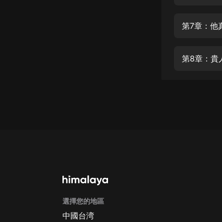
經典名著
人物傳記
第7章：他
電影
生活
第8章：貴
英語
日語
課程
少兒教育
二次元
教育培訓
IT科技
選擇您的地區
汽車
中國台湾