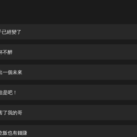
灰姑娘音樂
郭德綱於謙相聲全集
德雲社郭德綱相聲VIP
子已經變了
安全警長啦咘啦哆·假期篇|新篇章加
更|寶寶巴士故事
杯不醉
寶寶巴士
凡人修仙傳|楊洋主演影視原著|薑廣
濤配音多播版本
出一個未來
光合積木
信是吧！
摸金天師【第一季】（紫襟演播）
有聲的紫襟
害了我的哥
無敵六皇子|爆笑穿越|無敵流皇子|安
燃領銜有聲小說
安燃
吃飯也有錢賺