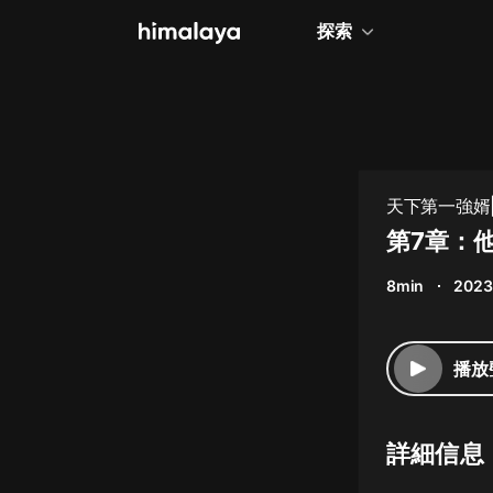
探索
全部
小說
個人成長
天下第一強婿|
相聲評書
第7章：
兒童
8min
2023
歷史
情感治愈
播放
健康養生
商業財經
詳細信息
廣播劇