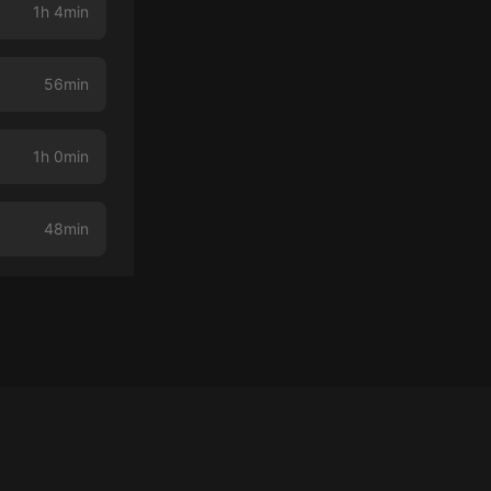
1h 4min
56min
1h 0min
48min