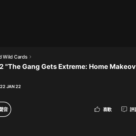
最佳女婿｜都市異能多人有聲劇｜一
種侃侃｜有聲小說
一種侃侃
米小圈上學記:一二三年級 | 暢銷出版
 Wild Cards
物
2 "The Gang Gets Extreme: Home Makeov
米小圈
破壞者聯盟篇1-4季·猴子警長科學探
案記|寶寶巴士
22 JAN 22
寶寶巴士
大奉打更人丨頭陀淵領銜多人有聲
聲音
喜歡
評
劇|暢聽全集|王鶴棣、田曦薇主演影
視劇原著|賣報小郎君
頭陀淵講故事
總有這樣的歌只想一個人聽