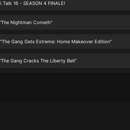
生命科學篇1-2·猴子警長科學探案記|
i Talk 16 - SEASON 4 FINALE!
寶寶巴士科普
寶寶巴士
 "The Nightman Cometh"
【新民間劇場】我的老千江湖｜ 有聲
的紫襟｜ 魔幻千手
有聲的紫襟
 "The Gang Gets Extreme: Home Makeover Edition"
《夜色鋼琴曲》
夜色鋼琴曲趙海洋
"The Gang Cracks The Liberty Bell"
太荒吞天訣丨熱血玄幻丨紫襟領銜有
聲劇
有聲的紫襟
嫡女貴嫁 | 一刀蘇蘇團隊制作 | 古言
宮鬥重生爽文 多人有聲劇
一刀蘇蘇
中國大案紀實 | 每日一驚案！真實案
件恐怖刑偵尚文
大舌頭尚文