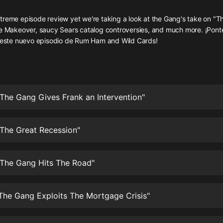
灰姑娘音樂
reme episode review yet we're taking a look at the Gang's take on "Th
me Makeover, saucy Sears catalog controversies, and much more. ¡Pont
郭德綱於謙相聲全集
n este nuevo episodio de Rum Ham and Wild Cards!
德雲社郭德綱相聲VIP
安全警長啦咘啦哆·假期篇|新篇章加
更|寶寶巴士故事
寶寶巴士
The Gang Gives Frank an Intervention"
凡人修仙傳|楊洋主演影視原著|薑廣
濤配音多播版本
光合積木
The Great Recession"
摸金天師【第一季】（紫襟演播）
有聲的紫襟
"The Gang Hits The Road"
無敵六皇子|爆笑穿越|無敵流皇子|安
The Gang Exploits The Mortgage Crisis"
燃領銜有聲小說
安燃