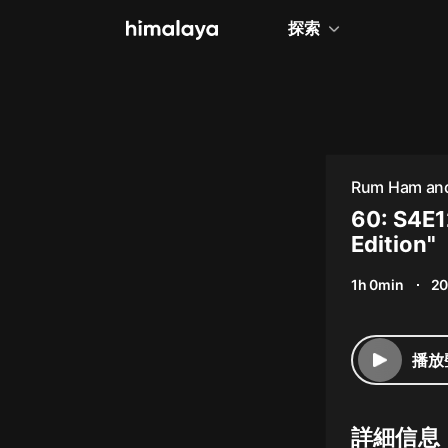
探索
全部
小說
個人成長
Rum Ham and
相聲評書
60: S4E1
Edition"
兒童
1h 0min
20
歷史
情感治愈
播放
健康養生
商業財經
詳細信息
廣播劇