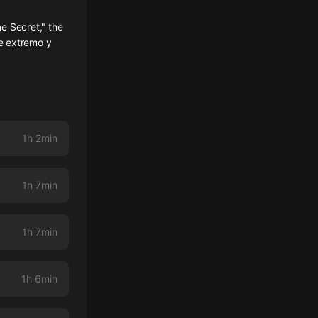
e Secret," the
e extremo y
1h 2min
1h 7min
1h 7min
1h 6min