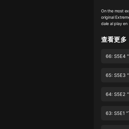
懸疑
On the most ext
original Extre
科幻
dale al play e
好書精講
查看更多
外語
耽美
66: S5E4 "
認知思維
人文
65: S5E3 "
音樂
64: S5E2 
粵語
頭條
63: S5E1 "
娛樂