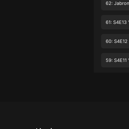
經典名著
62: Jabron
人物傳記
61: S4E13
電影
生活
60: S4E12
英語
日語
59: S4E11 
課程
少兒教育
二次元
教育培訓
IT科技
汽車