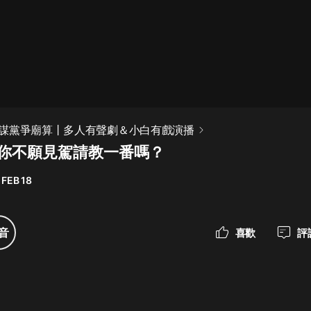
最佳女婿｜都市異能多人有聲劇｜一
種侃侃｜有聲小說
一種侃侃
米小圈上學記:一二三年級 | 暢銷出版
謀黨爭廟算丨多人有聲劇＆小白有戲演播
物
集 你不願見駕請教一番嗎？
米小圈
 FEB 18
破壞者聯盟篇1-4季·猴子警長科學探
案記|寶寶巴士
寶寶巴士
音
喜歡
評
大奉打更人丨頭陀淵領銜多人有聲
劇|暢聽全集|王鶴棣、田曦薇主演影
視劇原著|賣報小郎君
頭陀淵講故事
總有這樣的歌只想一個人聽