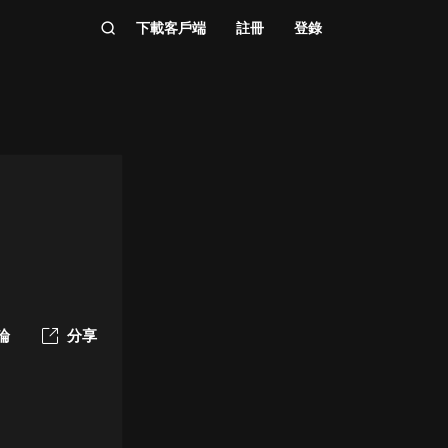
下載客戶端
註冊
登錄
論
分享