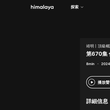
探索
全部
小說
個人成長
靖明丨頂級權
相聲評書
第670
兒童
8min
2024
歷史
情感治愈
播放聲
健康養生
商業財經
詳細信息
廣播劇