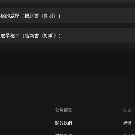
生命科學篇1-2·猴子警長科學探案記|
寶寶巴士科普
寶寶巴士
 皇權的威壓（搜新書《朔明》）
【新民間劇場】我的老千江湖｜ 有聲
的紫襟｜ 魔幻千手
 怎麼爭權？（搜新書《朔明》）
有聲的紫襟
《夜色鋼琴曲》
夜色鋼琴曲趙海洋
太荒吞天訣丨熱血玄幻丨紫襟領銜有
聲劇
有聲的紫襟
嫡女貴嫁 | 一刀蘇蘇團隊制作 | 古言
宮鬥重生爽文 多人有聲劇
公司信息
社區
一刀蘇蘇
中國大案紀實 | 每日一驚案！真實案
關於我們
媒體
件恐怖刑偵尚文
大舌頭尚文