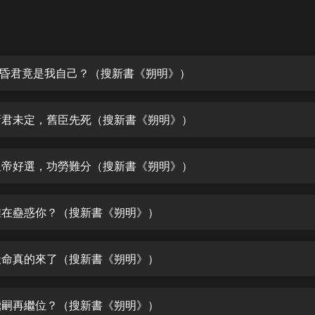
灰姑娘音樂
郭德綱於謙相聲全集
德雲社郭德綱相聲VIP
 大昏君竟是我自己？（搜新書《朔明》）
安全警長啦咘啦哆·假期篇|新篇章加
更|寶寶巴士故事
 新君未定，舊臣先死（搜新書《朔明》）
寶寶巴士
凡人修仙傳|楊洋主演影視原著|薑廣
濤配音多播版本
 皇帝好選，功勞難分（搜新書《朔明》）
光合積木
 誰在蠱惑你？（搜新書《朔明》）
摸金天師【第一季】（紫襟演播）
有聲的紫襟
 天命真的來了（搜新書《朔明》）
無敵六皇子|爆笑穿越|無敵流皇子|安
燃領銜有聲小說
安燃
 繼嗣再繼位？（搜新書《朔明》）