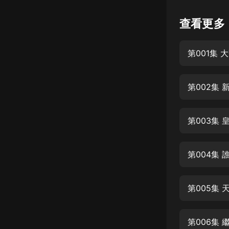
懸疑
查看更多
科幻
第001集
好書精講
外語
第002集
耽美
認知思維
第003集
人文
音樂
第004集
粵語
第005集
頭條
娛樂
第006集