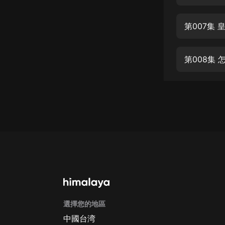
經典名著
人物傳記
第007集
電影
生活
第008集
英語
日語
課程
少兒教育
二次元
教育培訓
IT科技
選擇您的地區
汽車
中國台湾