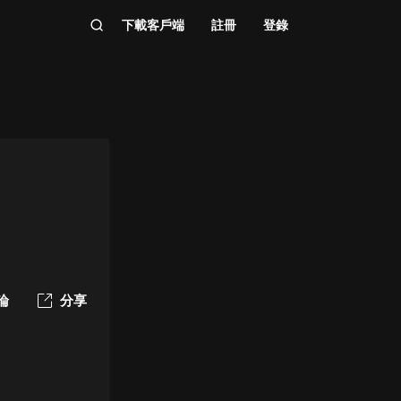
下載客戶端
註冊
登錄
論
分享