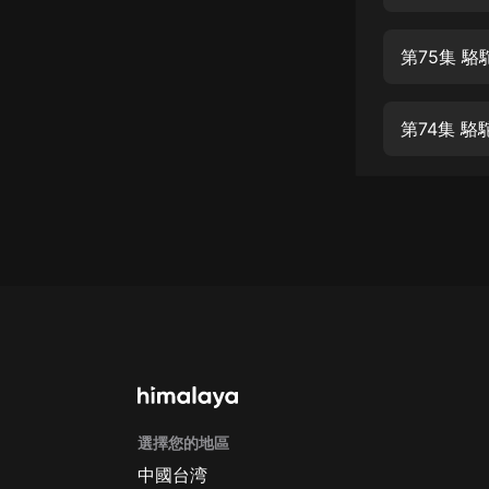
經典名著
人物傳記
第75集 駱
電影
生活
第74集 駱
英語
日語
課程
少兒教育
二次元
教育培訓
IT科技
選擇您的地區
汽車
中國台湾