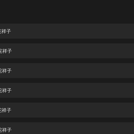
灰姑娘音樂
郭德綱於謙相聲全集
德雲社郭德綱相聲VIP
駝祥子
安全警長啦咘啦哆·假期篇|新篇章加
更|寶寶巴士故事
駝祥子
寶寶巴士
凡人修仙傳|楊洋主演影視原著|薑廣
濤配音多播版本
駝祥子
光合積木
駝祥子
摸金天師【第一季】（紫襟演播）
有聲的紫襟
駝祥子
無敵六皇子|爆笑穿越|無敵流皇子|安
燃領銜有聲小說
安燃
駝祥子