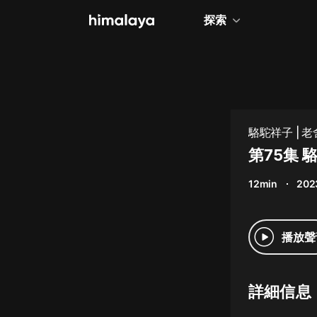
探索
全部
小說
個人成長
駱駝祥子 | 
相聲評書
第75集 
兒童
12min
202
歷史
情感治愈
播放聲
健康養生
商業財經
詳細信息
廣播劇