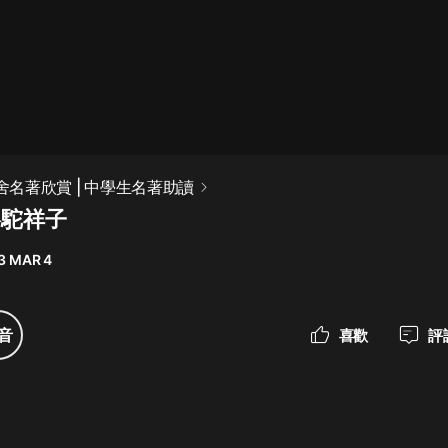
最佳女婿｜都市異能多人有聲劇｜一
種侃侃｜有聲小說
一種侃侃
米小圈上學記:一二三年級 | 暢銷出版
老舍名著欣賞 | 中學生名著助讀
物
駱駝祥子
米小圈
3 MAR 4
破壞者聯盟篇1-4季·猴子警長科學探
案記|寶寶巴士
寶寶巴士
音
喜歡
評
大奉打更人丨頭陀淵領銜多人有聲
劇|暢聽全集|王鶴棣、田曦薇主演影
視劇原著|賣報小郎君
頭陀淵講故事
總有這樣的歌只想一個人聽