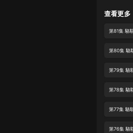
懸疑
查看更多
科幻
第81集 駱
好書精講
外語
第80集 駱
耽美
認知思維
第79集 駱
人文
音樂
第78集 駱
粵語
第77集 駱
頭條
娛樂
第76集 駱