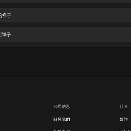
生命科學篇1-2·猴子警長科學探案記|
寶寶巴士科普
寶寶巴士
駝祥子
【新民間劇場】我的老千江湖｜ 有聲
的紫襟｜ 魔幻千手
駝祥子
有聲的紫襟
《夜色鋼琴曲》
夜色鋼琴曲趙海洋
太荒吞天訣丨熱血玄幻丨紫襟領銜有
聲劇
有聲的紫襟
嫡女貴嫁 | 一刀蘇蘇團隊制作 | 古言
宮鬥重生爽文 多人有聲劇
公司信息
社區
一刀蘇蘇
中國大案紀實 | 每日一驚案！真實案
關於我們
媒體
件恐怖刑偵尚文
大舌頭尚文