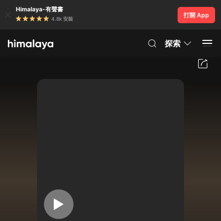
Himalaya-有聲書
打開 App
4.8k 安裝
探索