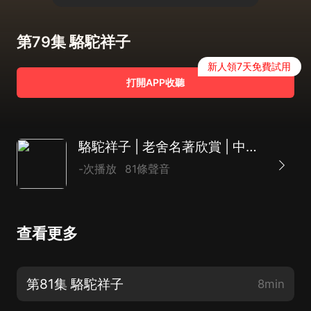
第79集 駱駝祥子
新人領7天免費試用
打開APP收聽
駱駝祥子 | 老舍名著欣賞 | 中學生名著助讀
-次播放
81條聲音
查看更多
第81集 駱駝祥子
8min