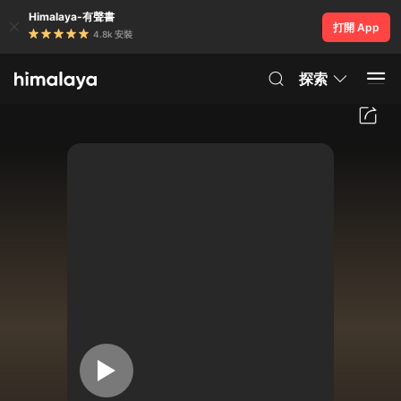
Himalaya-有聲書
打開 App
4.8k 安裝
探索