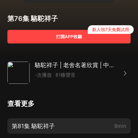
第76集 駱駝祥子
新人領7天免費試用
打開APP收聽
駱駝祥子 | 老舍名著欣賞 | 中學生名著助讀
-次播放
81條聲音
查看更多
第81集 駱駝祥子
8min