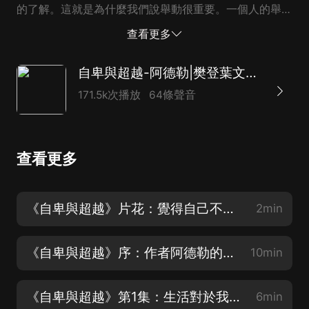
的了解。這就是為什麼我們說舉動很重要。一個人的舉動
可以顯示出他身體所受過的訓練，我們也可以看出他是如
查看更多
何運用自己的舉動來選擇他要接受的印象的。​我們可以在
我們的心理學定義上再添點東西。心理學研究的，是一個
自卑與超越-阿德勒|樊登葉文推薦：發掘自卑潛力，找到人生意義
人對他身體的態度，我們也可以由此來討論不同人之間，
171.5k次播放
64條聲音
心靈的差異有多大。如果一個人的身體不能適應環境，或
者没辦法完成環境提出的要求，通常都會被心靈當作負
擔。因此，身體器官有缺陷的兒童在心理發展方面會遇到
查看更多
更大的阻礙，他們的心靈也比較難去影響、指揮和控制自
己的身體，從而讓他們變得更優秀。為了達到同樣的目
標，他們需要付出更多努力和專注。因此，他們的心靈會
《自卑與超越》片花：覺得自己不夠好，是超越自己的原動力
2min
負擔滿滿，會變得以自我為中心，自私自利。如果一個孩
子老是想著自己身體的缺陷，還有他行動上會遇到的困
《自卑與超越》序：作者阿德勒的故事 | 因自卑而有所成就的大師
10min
難，他就没有多余的注意力再去留心外部的世...
《自卑與超越》第1集：生活對於我們的意義 | 現實不會影響我們，影響我們的是意義
6min