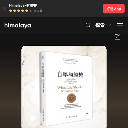
Himalaya-有聲書
打開 App
4.8k 安裝
探索