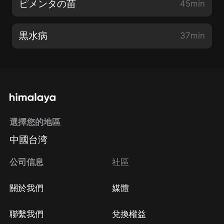
ピメンタの苗
45min
黒水病
37min
選擇您的地區
中國台湾
公司信息
社區
關於我們
媒體
聯繫我們
兌換權益