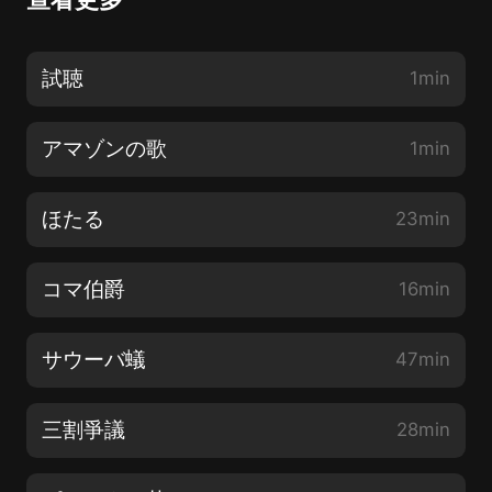
試聴
1min
アマゾンの歌
1min
ほたる
23min
コマ伯爵
16min
サウーバ蟻
47min
三割爭議
28min