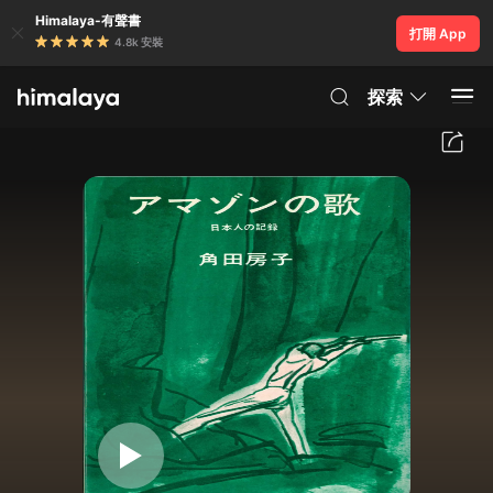
Himalaya-有聲書
打開 App
4.8k 安裝
探索