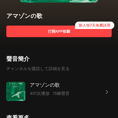
アマゾンの歌
新人領7天免費試用
打開APP收聽
聲音簡介
チャンネルを購読して詳細を見る
アマゾンの歌
401次播放
15條聲音
查看更多