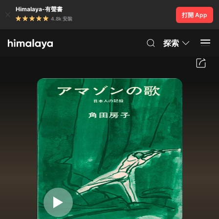
Himalaya-有聲書
打開 App
4.8k 安裝
探索