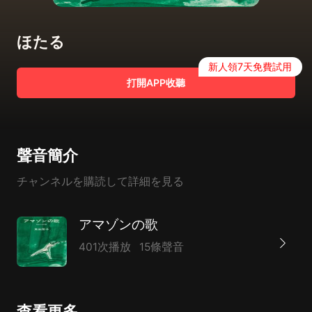
ほたる
新人領7天免費試用
打開APP收聽
聲音簡介
チャンネルを購読して詳細を見る
アマゾンの歌
401次播放
15條聲音
查看更多