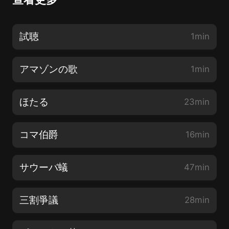
試聴
1min
アマゾンの歌
1min
ほたる
23min
コマ伯爵
16min
サウーバ蟻
47min
三割爭議
28min