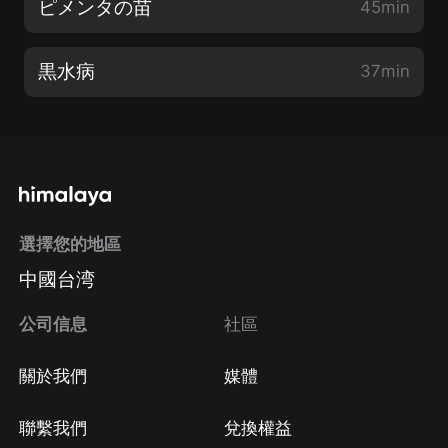
ピメンタの苗
45min
黒水病
37min
選擇您的地區
中國台湾
公司信息
社區
關於我們
媒體
聯繫我們
兌換權益