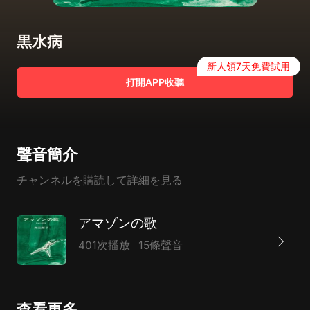
黒水病
新人領7天免費試用
打開APP收聽
聲音簡介
チャンネルを購読して詳細を見る
アマゾンの歌
401次播放
15條聲音
查看更多