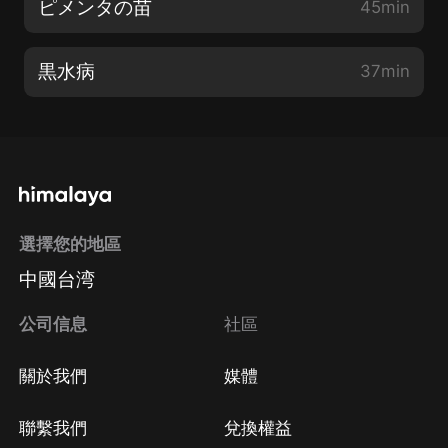
ピメンタの苗
45min
黒水病
37min
選擇您的地區
中國台湾
公司信息
社區
關於我們
媒體
聯繫我們
兌換權益