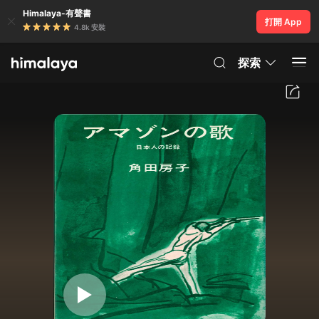
Himalaya-有聲書
打開 App
4.8k 安裝
探索