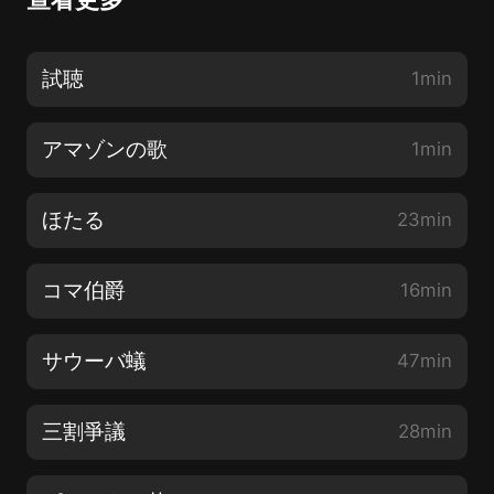
試聴
1min
アマゾンの歌
1min
ほたる
23min
コマ伯爵
16min
サウーバ蟻
47min
三割爭議
28min