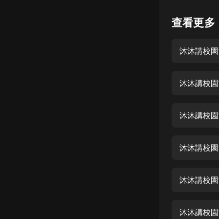
懸疑
查看更多
科幻
沐沐講校園
好書精講
外語
沐沐講校園
耽美
認知思維
沐沐講校園
人文
音樂
沐沐講校園
粵語
沐沐講校園
頭條
娛樂
沐沐講校園故