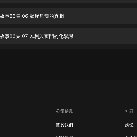
生命科學篇1-2·猴子警長科學探案記|
寶寶巴士科普
寶寶巴士
故事86集 06 揭秘鬼魂的真相
【新民間劇場】我的老千江湖｜ 有聲
的紫襟｜ 魔幻千手
故事86集 07 以利與奮鬥的化學課
有聲的紫襟
《夜色鋼琴曲》
夜色鋼琴曲趙海洋
太荒吞天訣丨熱血玄幻丨紫襟領銜有
聲劇
有聲的紫襟
嫡女貴嫁 | 一刀蘇蘇團隊制作 | 古言
宮鬥重生爽文 多人有聲劇
公司信息
社區
一刀蘇蘇
中國大案紀實 | 每日一驚案！真實案
關於我們
媒體
件恐怖刑偵尚文
大舌頭尚文