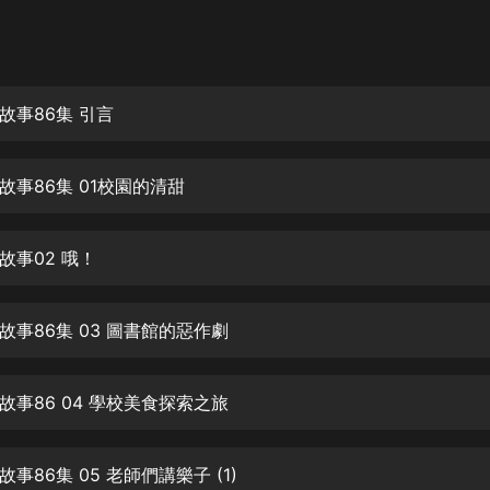
灰姑娘音樂
郭德綱於謙相聲全集
德雲社郭德綱相聲VIP
故事86集 引言
安全警長啦咘啦哆·假期篇|新篇章加
更|寶寶巴士故事
故事86集 01校園的清甜
寶寶巴士
凡人修仙傳|楊洋主演影視原著|薑廣
濤配音多播版本
故事02 哦！
光合積木
故事86集 03 圖書館的惡作劇
摸金天師【第一季】（紫襟演播）
有聲的紫襟
故事86 04 學校美食探索之旅
無敵六皇子|爆笑穿越|無敵流皇子|安
燃領銜有聲小說
安燃
事86集 05 老師們講樂子 (1)