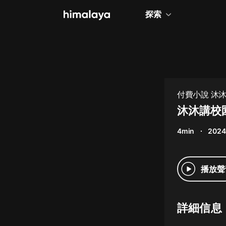
探索
全部
小說
個人成長
付費小說 沐
相聲評書
沐沐講校園
兒童
4min
2024
歷史
情感治愈
播放聲
健康養生
商業財經
詳細信息
廣播劇