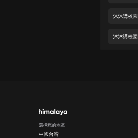
經典名著
人物傳記
沐沐講校園
電影
生活
沐沐講校園
英語
日語
課程
少兒教育
二次元
教育培訓
IT科技
選擇您的地區
汽車
中國台湾