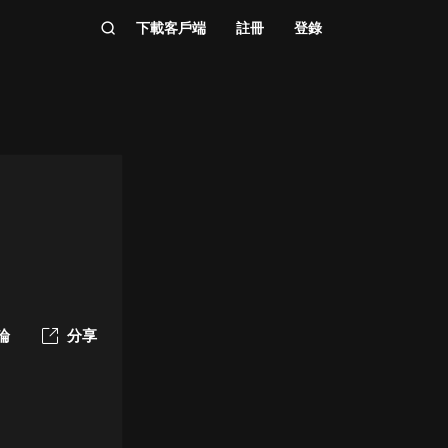
下載客戶端
註冊
登錄
論
分享