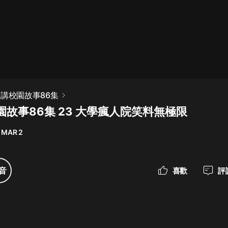
最佳女婿｜都市異能多人有聲劇｜一
種侃侃｜有聲小說
一種侃侃
米小圈上學記:一二三年級 | 暢銷出版
沐講校園故事86集
物
故事86集 23 大學瘋人院笑料無極限
米小圈
 MAR 2
破壞者聯盟篇1-4季·猴子警長科學探
案記|寶寶巴士
寶寶巴士
音
喜歡
評
大奉打更人丨頭陀淵領銜多人有聲
劇|暢聽全集|王鶴棣、田曦薇主演影
視劇原著|賣報小郎君
頭陀淵講故事
總有這樣的歌只想一個人聽