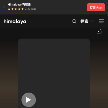
Himalaya-有聲書
打開 App
4.8k 安裝
探索