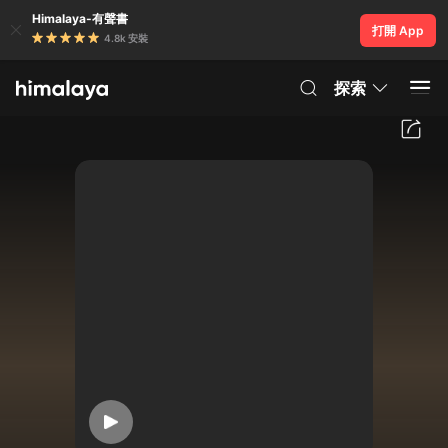
Himalaya-有聲書
打開 App
4.8k 安裝
探索