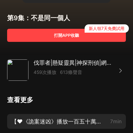
第9集：不是同一個人
新人領7天免費試用
打開APP收聽
伐罪者|懸疑靈異|神探刑偵|網絡詭案|AI
459次播放
613條聲音
查看更多
【♥《詭案迷凶》播放一百五十萬啦♥】第1集：身為偵探的嫌疑
7min