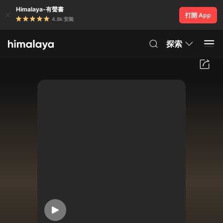
Himalaya-有聲書
打開 App
4.8k 安裝
探索