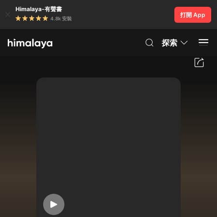
Himalaya-有聲書
打開 App
4.8k 安裝
探索