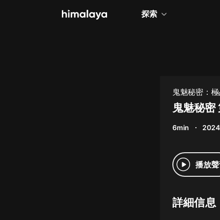
探索
全部
小說
個人成長
鬼魅秘密：極
相聲評書
鬼魅秘密 
兒童
6min
2024
歷史
情感治愈
播放聲
健康養生
商業財經
詳細信息
廣播劇