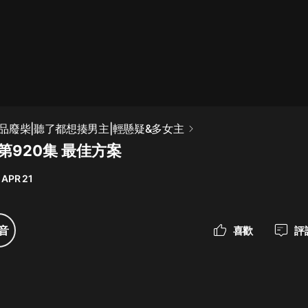
最佳女婿｜都市異能多人有聲劇｜一
種侃侃｜有聲小說
一種侃侃
米小圈上學記:一二三年級 | 暢銷出版
品廢柴|聽了都想揍男主|輕懸疑&多女主
物
第920集 最佳方案
米小圈
 APR 21
破壞者聯盟篇1-4季·猴子警長科學探
案記|寶寶巴士
寶寶巴士
音
喜歡
評
大奉打更人丨頭陀淵領銜多人有聲
劇|暢聽全集|王鶴棣、田曦薇主演影
視劇原著|賣報小郎君
頭陀淵講故事
總有這樣的歌只想一個人聽