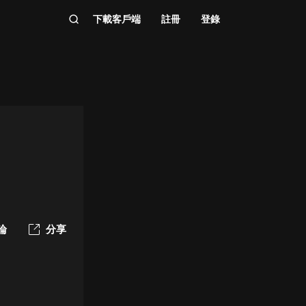
下載客戶端
註冊
登錄
論
分享