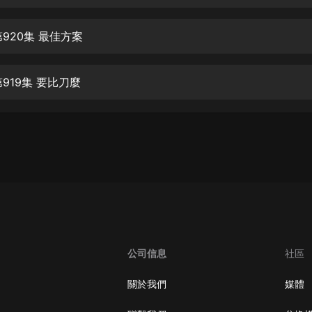
生命科學篇1-2·猴子警長科學探案記|
寶寶巴士科普
寶寶巴士
920集 最佳方案
【新民間劇場】我的老千江湖｜ 有聲
的紫襟｜ 魔幻千手
919集 要比刀麼
有聲的紫襟
《夜色鋼琴曲》
夜色鋼琴曲趙海洋
太荒吞天訣丨熱血玄幻丨紫襟領銜有
聲劇
有聲的紫襟
嫡女貴嫁 | 一刀蘇蘇團隊制作 | 古言
宮鬥重生爽文 多人有聲劇
公司信息
社區
一刀蘇蘇
中國大案紀實 | 每日一驚案！真實案
關於我們
媒體
件恐怖刑偵尚文
大舌頭尚文