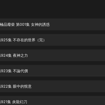
灰姑娘音樂
郭德綱於謙相聲全集
德雲社郭德綱相聲VIP
極品廢柴 第001集 女神的誘惑
安全警長啦咘啦哆·假期篇|新篇章加
更|寶寶巴士故事
第925集 不存在的世界（完）
寶寶巴士
凡人修仙傳|楊洋主演影視原著|薑廣
濤配音多播版本
924集 夜神之力
光合積木
923集 不論代價
摸金天師【第一季】（紫襟演播）
有聲的紫襟
922集 眼中的恨意
無敵六皇子|爆笑穿越|無敵流皇子|安
燃領銜有聲小說
安燃
921集 炎龍幻刀