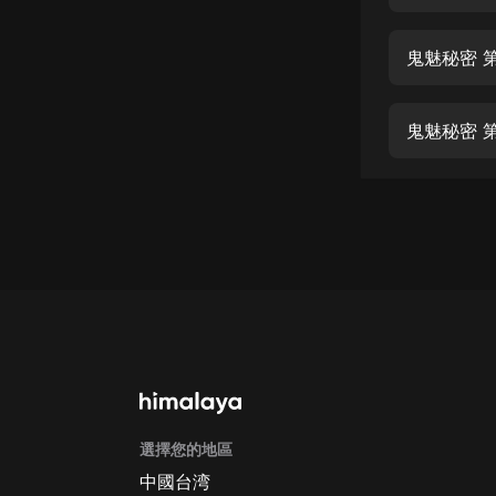
經典名著
人物傳記
鬼魅秘密 第
電影
生活
鬼魅秘密 第
英語
日語
課程
少兒教育
二次元
教育培訓
IT科技
選擇您的地區
汽車
中國台湾