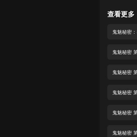
懸疑
查看更多
科幻
鬼魅秘密：
好書精講
外語
鬼魅秘密 
耽美
認知思維
鬼魅秘密 第
人文
音樂
鬼魅秘密 第
粵語
鬼魅秘密 第
頭條
娛樂
鬼魅秘密 第