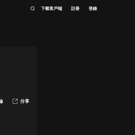
下載客戶端
註冊
登錄
論
分享