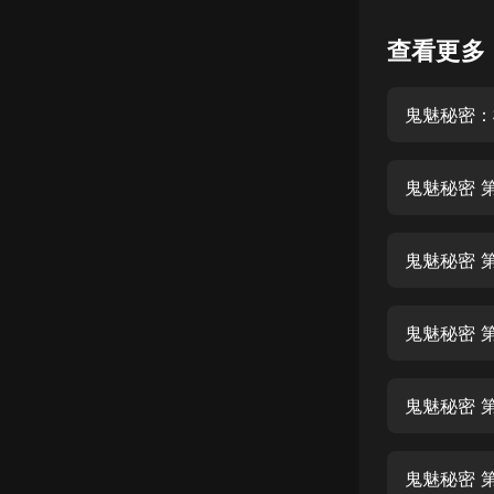
懸疑
查看更多
科幻
鬼魅秘密：
好書精講
外語
鬼魅秘密 
耽美
認知思維
鬼魅秘密 第
人文
音樂
鬼魅秘密 第
粵語
鬼魅秘密 第
頭條
娛樂
鬼魅秘密 第