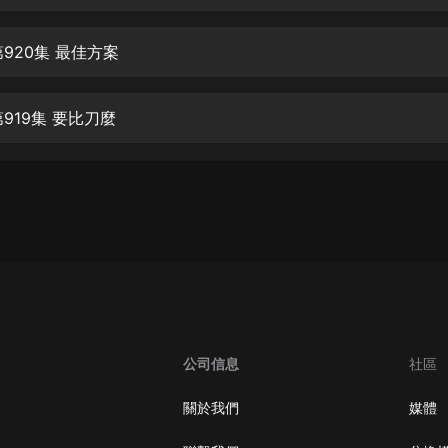
生命科學篇1-2·猴子警長科學探案記|
寶寶巴士科普
寶寶巴士
920集 最佳方案
【新民間劇場】我的老千江湖｜ 有聲
的紫襟｜ 魔幻千手
919集 要比刀麼
有聲的紫襟
《夜色鋼琴曲》
夜色鋼琴曲趙海洋
太荒吞天訣丨熱血玄幻丨紫襟領銜有
聲劇
有聲的紫襟
嫡女貴嫁 | 一刀蘇蘇團隊制作 | 古言
宮鬥重生爽文 多人有聲劇
公司信息
社區
一刀蘇蘇
中國大案紀實 | 每日一驚案！真實案
關於我們
媒體
件恐怖刑偵尚文
大舌頭尚文