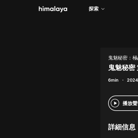
探索
全部
小說
個人成長
鬼魅秘密：極
相聲評書
鬼魅秘密 
兒童
6min
2024
歷史
情感治愈
播放聲
健康養生
商業財經
詳細信息
廣播劇