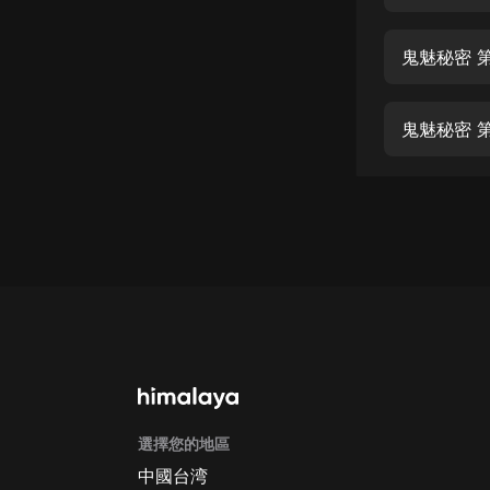
經典名著
人物傳記
鬼魅秘密 第
電影
生活
鬼魅秘密 第
英語
日語
課程
少兒教育
二次元
教育培訓
IT科技
選擇您的地區
汽車
中國台湾