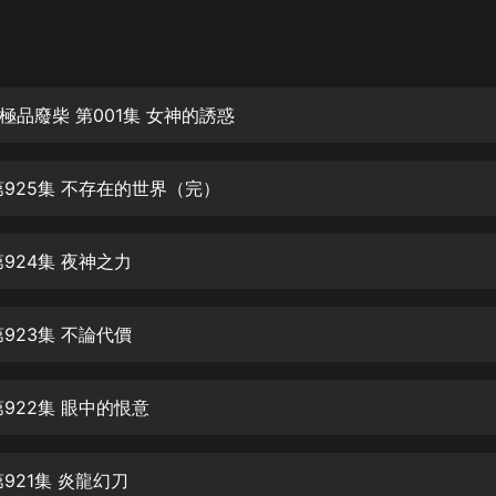
灰姑娘音樂
郭德綱於謙相聲全集
德雲社郭德綱相聲VIP
極品廢柴 第001集 女神的誘惑
安全警長啦咘啦哆·假期篇|新篇章加
更|寶寶巴士故事
第925集 不存在的世界（完）
寶寶巴士
凡人修仙傳|楊洋主演影視原著|薑廣
濤配音多播版本
924集 夜神之力
光合積木
923集 不論代價
摸金天師【第一季】（紫襟演播）
有聲的紫襟
922集 眼中的恨意
無敵六皇子|爆笑穿越|無敵流皇子|安
燃領銜有聲小說
安燃
921集 炎龍幻刀