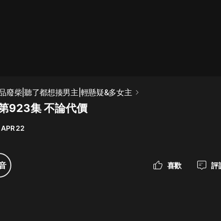
最佳女婿｜都市異能多人有聲劇｜一
種侃侃｜有聲小說
一種侃侃
米小圈上學記:一二三年級 | 暢銷出版
品廢柴|聽了都想揍男主|輕懸疑&多女主
物
第923集 不論代價
米小圈
 APR 22
破壞者聯盟篇1-4季·猴子警長科學探
案記|寶寶巴士
寶寶巴士
音
喜歡
評
大奉打更人丨頭陀淵領銜多人有聲
劇|暢聽全集|王鶴棣、田曦薇主演影
視劇原著|賣報小郎君
頭陀淵講故事
總有這樣的歌只想一個人聽