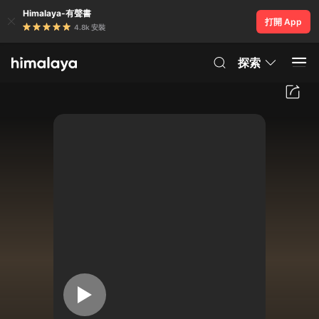
Himalaya-有聲書
打開 App
4.8k 安裝
探索