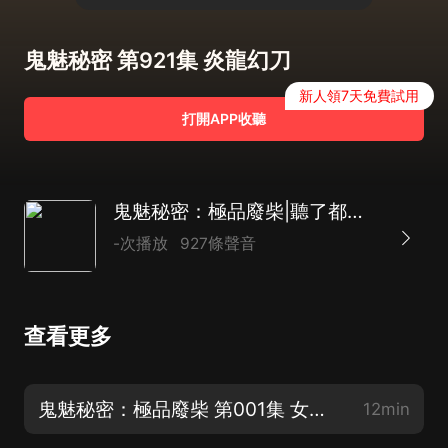
鬼魅秘密 第921集 炎龍幻刀
新人領7天免費試用
打開APP收聽
鬼魅秘密：極品廢柴|聽了都想揍男主|輕懸疑&多女主
-次播放
927條聲音
查看更多
鬼魅秘密：極品廢柴 第001集 女神的誘惑
12min