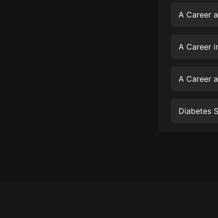
經典名著
A Career 
人物傳記
電影
A Career 
生活
英語
A Career a
日語
Diabetes S
課程
少兒教育
二次元
教育培訓
IT科技
汽車