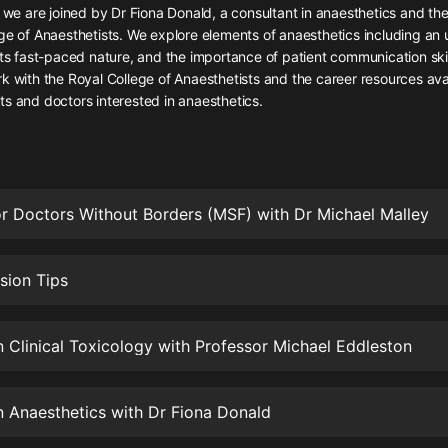
灰姑娘音樂
, we are joined by Dr Fiona Donald, a consultant in anaesthetics and the
ge of Anaesthetists. We explore elements of anaesthetics including an
its fast-paced nature, and the importance of patient communication skil
郭德綱於謙相聲全集
k with the Royal College of Anaesthetists and the career resources avai
德雲社郭德綱相聲VIP
s and doctors interested in anaesthetics.
安全警長啦咘啦哆·假期篇|新篇章加
更|寶寶巴士故事
寶寶巴士
r Doctors Without Borders (MSF) with Dr Michael Malley
凡人修仙傳|楊洋主演影視原著|薑廣
濤配音多播版本
光合積木
sion Tips
摸金天師【第一季】（紫襟演播）
有聲的紫襟
n Clinical Toxicology with Professor Michael Eddleston
無敵六皇子|爆笑穿越|無敵流皇子|安
燃領銜有聲小說
n Anaesthetics with Dr Fiona Donald
安燃