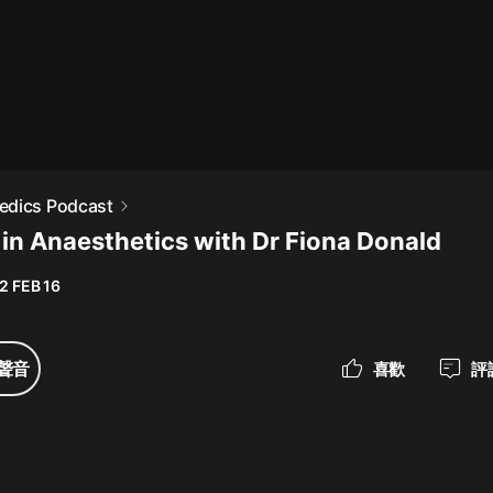
最佳女婿｜都市異能多人有聲劇｜一
種侃侃｜有聲小說
一種侃侃
米小圈上學記:一二三年級 | 暢銷出版
edics Podcast
物
 in Anaesthetics with Dr Fiona Donald
米小圈
2 FEB 16
破壞者聯盟篇1-4季·猴子警長科學探
案記|寶寶巴士
寶寶巴士
聲音
喜歡
評
大奉打更人丨頭陀淵領銜多人有聲
劇|暢聽全集|王鶴棣、田曦薇主演影
視劇原著|賣報小郎君
頭陀淵講故事
總有這樣的歌只想一個人聽