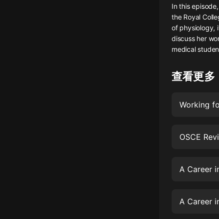
In this episode
懸疑
the Royal Colle
of physiology, 
科幻
discuss her wor
medical student
好書精講
外語
查看更多
耽美
Working fo
認知思維
人文
OSCE Revi
音樂
粵語
A Career i
頭條
娛樂
A Career i