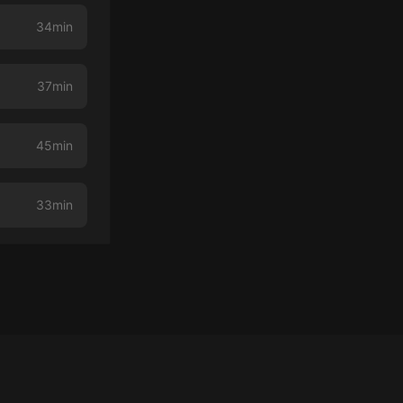
34min
37min
45min
33min