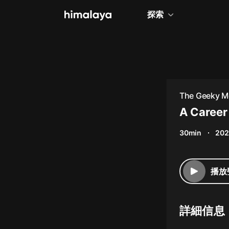
探索
全部
小說
個人成長
The Geeky M
相聲評書
A Career
兒童
30min
202
歷史
情感治愈
播放
健康養生
商業財經
詳細信息
廣播劇