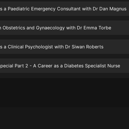
生命科學篇1-2·猴子警長科學探案記|
寶寶巴士科普
as a Paediatric Emergency Consultant with Dr Dan Magnus
寶寶巴士
【新民間劇場】我的老千江湖｜ 有聲
in Obstetrics and Gynaecology with Dr Emma Torbe
的紫襟｜ 魔幻千手
有聲的紫襟
s a Clinical Psychologist with Dr Siwan Roberts
《夜色鋼琴曲》
夜色鋼琴曲趙海洋
pecial Part 2 - A Career as a Diabetes Specialist Nurse
太荒吞天訣丨熱血玄幻丨紫襟領銜有
聲劇
有聲的紫襟
嫡女貴嫁 | 一刀蘇蘇團隊制作 | 古言
宮鬥重生爽文 多人有聲劇
一刀蘇蘇
中國大案紀實 | 每日一驚案！真實案
件恐怖刑偵尚文
大舌頭尚文