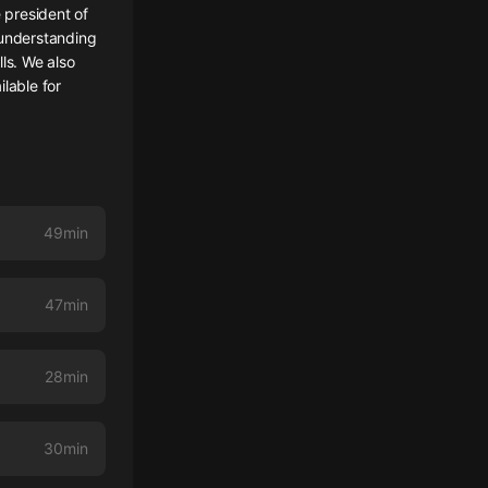
 president of
 understanding
ls. We also
lable for
49min
47min
28min
30min