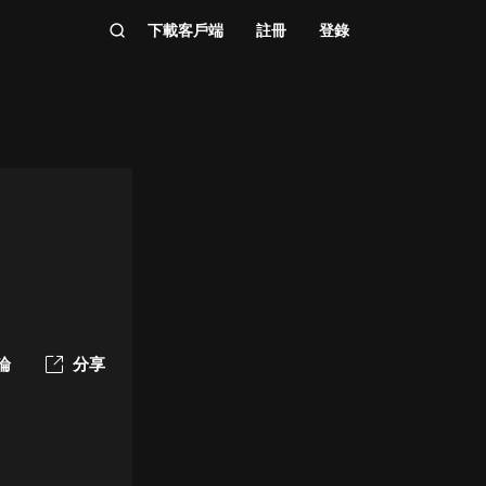
下載客戶端
註冊
登錄
論
分享