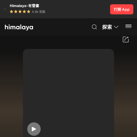
Himalaya-有聲書
打開 App
4.8k 安裝
探索