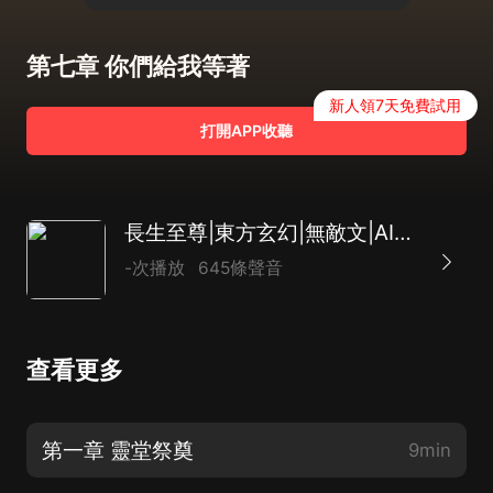
第七章 你們給我等著
新人領7天免費試用
打開APP收聽
長生至尊|東方玄幻|無敵文|AI專輯
-次播放
645條聲音
查看更多
第一章 靈堂祭奠
9min