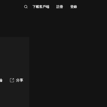
下載客戶端
註冊
登錄
論
分享