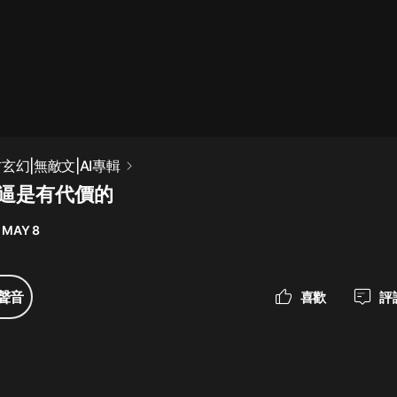
最佳女婿｜都市異能多人有聲劇｜一
種侃侃｜有聲小說
一種侃侃
米小圈上學記:一二三年級 | 暢銷出版
玄幻|無敵文|AI專輯
物
裝逼是有代價的
米小圈
 MAY 8
破壞者聯盟篇1-4季·猴子警長科學探
案記|寶寶巴士
寶寶巴士
聲音
喜歡
評
大奉打更人丨頭陀淵領銜多人有聲
劇|暢聽全集|王鶴棣、田曦薇主演影
視劇原著|賣報小郎君
頭陀淵講故事
總有這樣的歌只想一個人聽