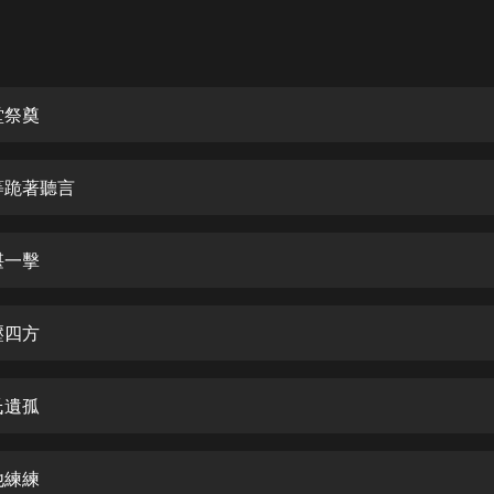
灰姑娘音樂
郭德綱於謙相聲全集
德雲社郭德綱相聲VIP
堂祭奠
安全警長啦咘啦哆·假期篇|新篇章加
更|寶寶巴士故事
等跪著聽言
寶寶巴士
凡人修仙傳|楊洋主演影視原著|薑廣
濤配音多播版本
堪一擊
光合積木
壓四方
摸金天師【第一季】（紫襟演播）
有聲的紫襟
氏遺孤
無敵六皇子|爆笑穿越|無敵流皇子|安
燃領銜有聲小說
安燃
他練練