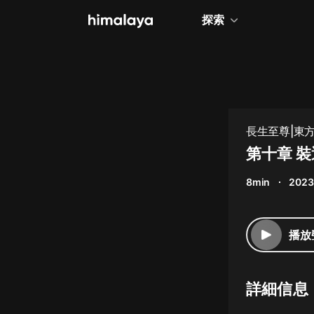
探索
全部
小說
個人成長
長生至尊|東方
相聲評書
第十章 
兒童
8min
2023
歷史
情感治愈
播放
健康養生
商業財經
詳細信息
廣播劇