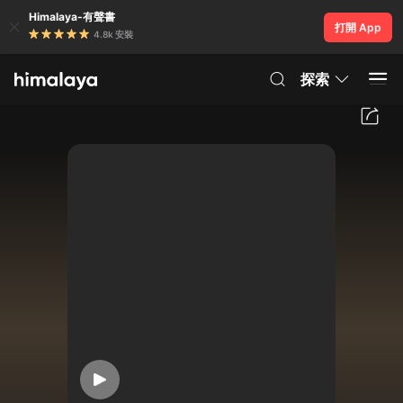
Himalaya-有聲書
打開 App
4.8k 安裝
探索