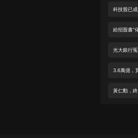
經典名著
科技股已成
人物傳記
電影
給招股書“
生活
英語
光大銀行冤
日語
3.6萬億
課程
少兒教育
黃仁勳，終
二次元
教育培訓
IT科技
汽車