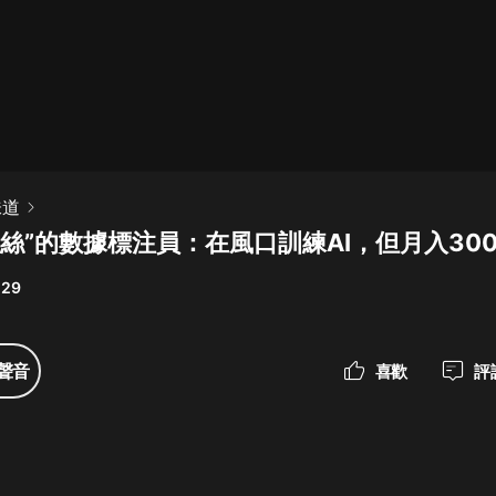
最佳女婿｜都市異能多人有聲劇｜一
種侃侃｜有聲小說
一種侃侃
米小圈上學記:一二三年級 | 暢銷出版
味道
物
絲”的數據標注員：在風口訓練AI，但月入300
米小圈
 29
破壞者聯盟篇1-4季·猴子警長科學探
案記|寶寶巴士
寶寶巴士
聲音
喜歡
評
大奉打更人丨頭陀淵領銜多人有聲
劇|暢聽全集|王鶴棣、田曦薇主演影
視劇原著|賣報小郎君
頭陀淵講故事
總有這樣的歌只想一個人聽