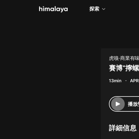
探索
全部
小說
個人成長
虎嗅·商業有
相聲評書
賽博“擰螺
兒童
13min
APR
歷史
情感治愈
播放
健康養生
商業財經
詳細信息
廣播劇