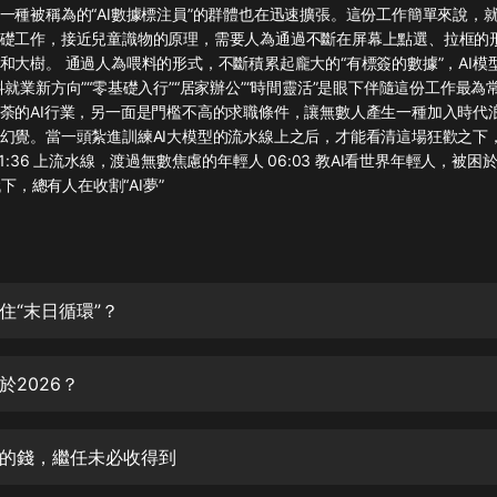
灰姑娘音樂
一種被稱為的“AI數據標注員”的群體也在迅速擴張。這份工作簡單來說，
礎工作，接近兒童識物的原理，需要人為通過不斷在屏幕上點選、拉框的形
和大樹。 通過人為喂料的形式，不斷積累起龐大的“有標簽的數據”，AI模
郭德綱於謙相聲全集
科就業新方向”“零基礎入行”“居家辦公”“時間靈活”是眼下伴隨這份工作最為
德雲社郭德綱相聲VIP
荼的AI行業，另一面是門檻不高的求職條件，讓無數人產生一種加入時代
幻覺。當一頭紮進訓練AI大模型的流水線上之后，才能看清這場狂歡之下
安全警長啦咘啦哆·假期篇|新篇章加
1:36 上流水線，渡過無數焦慮的年輕人 06:03 教AI看世界年輕人，被困
更|寶寶巴士故事
代下，總有人在收割“AI夢”
寶寶巴士
凡人修仙傳|楊洋主演影視原著|薑廣
濤配音多播版本
光合積木
住“末日循環”？
摸金天師【第一季】（紫襟演播）
有聲的紫襟
於2026？
無敵六皇子|爆笑穿越|無敵流皇子|安
燃領銜有聲小說
的錢，繼任未必收得到
安燃