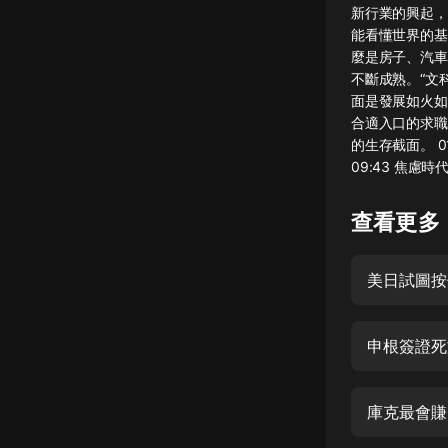
新行業的興起，
懸疑
能看懂世界的基
麼是房子、汽車
科幻
不斷成熟。“文
面是發展如火如
好書精講
合適入口的求職
外語
的生存截面。 0
09:43 焦慮時
耽美
查看更多
認知思維
人文
美日試圖按
音樂
粵語
申根簽證死
頭條
娛樂
庫克最會賺