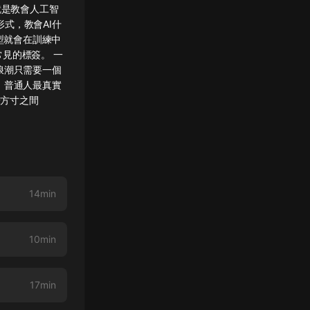
就是教會人工智
式，教會AI什
型就會在訓練中
常見的標簽。 一
浪潮只需要一個
，普通人最真實
於方寸之間
14min
10min
17min