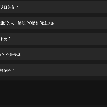
生命科學篇1-2·猴子警長科學探案記|
寶寶巴士科普
明日黃花？
寶寶巴士
【新民間劇場】我的老千江湖｜ 有聲
化妝”的人：港股IPO是如何注水的
的紫襟｜ 魔幻千手
有聲的紫襟
不冤？
《夜色鋼琴曲》
夜色鋼琴曲趙海洋
，買的不是長鑫
太荒吞天訣丨熱血玄幻丨紫襟領銜有
聲劇
有聲的紫襟
於站隊了
嫡女貴嫁 | 一刀蘇蘇團隊制作 | 古言
宮鬥重生爽文 多人有聲劇
一刀蘇蘇
中國大案紀實 | 每日一驚案！真實案
件恐怖刑偵尚文
大舌頭尚文