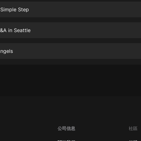
生命科學篇1-2·猴子警長科學探案記|
寶寶巴士科普
 Simple Step
寶寶巴士
【新民間劇場】我的老千江湖｜ 有聲
&A in Seattle
的紫襟｜ 魔幻千手
有聲的紫襟
Angels
《夜色鋼琴曲》
夜色鋼琴曲趙海洋
太荒吞天訣丨熱血玄幻丨紫襟領銜有
聲劇
有聲的紫襟
嫡女貴嫁 | 一刀蘇蘇團隊制作 | 古言
宮鬥重生爽文 多人有聲劇
一刀蘇蘇
中國大案紀實 | 每日一驚案！真實案
公司信息
社區
件恐怖刑偵尚文
大舌頭尚文