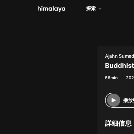
探索
全部
小說
個人成長
Ajahn Sumed
相聲評書
Buddhist
兒童
56min
202
歷史
情感治愈
播放
健康養生
商業財經
詳細信息
廣播劇