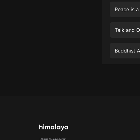
經典名著
Peace is a
人物傳記
電影
Talk and Q
生活
英語
Buddhist 
日語
課程
少兒教育
二次元
教育培訓
IT科技
汽車