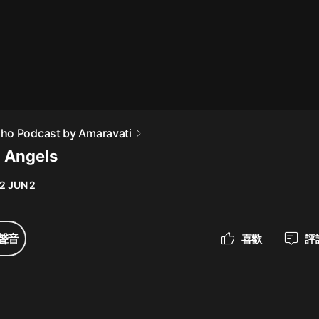
最佳女婿｜都市異能多人有聲劇｜一
種侃侃｜有聲小說
一種侃侃
米小圈上學記:一二三年級 | 暢銷出版
ho Podcast by Amaravati
物
 Angels
米小圈
2 JUN 2
破壞者聯盟篇1-4季·猴子警長科學探
案記|寶寶巴士
寶寶巴士
聲音
喜歡
評
大奉打更人丨頭陀淵領銜多人有聲
劇|暢聽全集|王鶴棣、田曦薇主演影
視劇原著|賣報小郎君
頭陀淵講故事
總有這樣的歌只想一個人聽