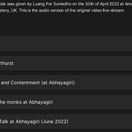
灰姑娘音樂
lk was given by Luang Por Sumedho on the 30th of April 2022 at Ama
ery, UK. This is the audio version of the original video live-stream.
郭德綱於謙相聲全集
德雲社郭德綱相聲VIP
安全警長啦咘啦哆·假期篇|新篇章加
更|寶寶巴士故事
寶寶巴士
thurst
凡人修仙傳|楊洋主演影視原著|薑廣
濤配音多播版本
光合積木
 and Contentment (at Abhayagiri)
摸金天師【第一季】（紫襟演播）
有聲的紫襟
the monks at Abhayagiri
無敵六皇子|爆笑穿越|無敵流皇子|安
燃領銜有聲小說
alk at Abhayagiri (June 2022)
安燃