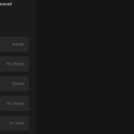
ravati
44min
1h 25min
59min
1h 39min
1h 3min