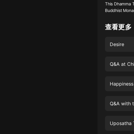
This Dhamma Ta
懸疑
Buddhist Monast
科幻
查看更多
好書精講
外語
Desire
耽美
Q&A at Chi
認知思維
人文
Happiness
音樂
粵語
Q&A with 
頭條
娛樂
Uposatha T