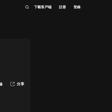
下載客戶端
註冊
登錄
論
分享