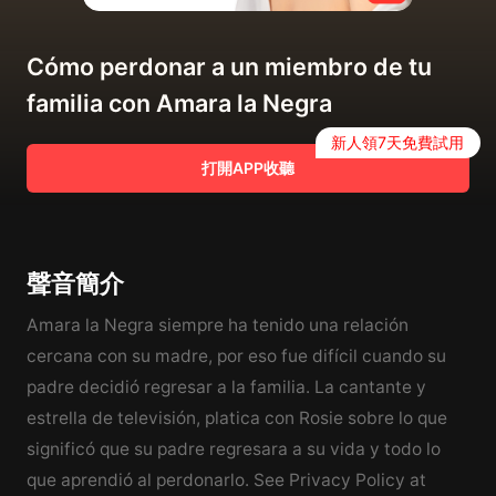
Cómo perdonar a un miembro de tu
familia con Amara la Negra
新人領7天免費試用
打開APP收聽
聲音簡介
Amara la Negra siempre ha tenido una relación
cercana con su madre, por eso fue difícil cuando su
padre decidió regresar a la familia. La cantante y
estrella de televisión, platica con Rosie sobre lo que
significó que su padre regresara a su vida y todo lo
que aprendió al perdonarlo. See Privacy Policy at