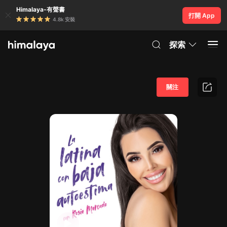
Himalaya-有聲書
打開 App
4.8k 安裝
探索
關注