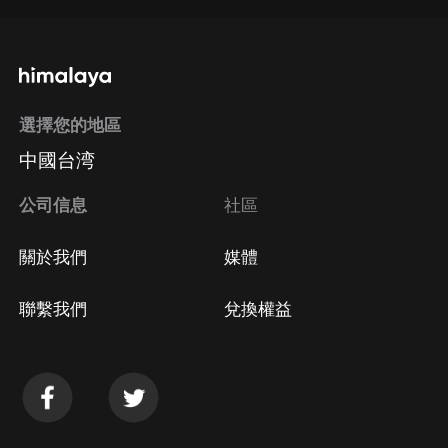
通過手機端訂閱如何取消？
選擇您的地區
Apple Store取消訂閱
中國台湾
方法
Google Play取消訂閱方法
公司信息
社區
關於我們
媒體
聯繫我們
兌換權益