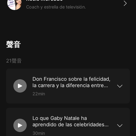
transformar por completo su vida.
Coach y estrella de televisión.
Tanto ella como sus invitados, comparten en este
podcast lecciones de vida que ayudarán a quien lo
escuche a mejorar su vida personal por medio de
conversaciones íntimas que inspiran y dan esperanza
聲音
a sus escuchas.
A quien se siente atrapado, aislado o invisible; a quien
se sabe campeón y necesita un toque de motivación:
21聲音
a todas esas personas está dedicado
La latina con
baja autoestima
, un podcast disponible tanto en
Don Francisco sobre la felicidad,
la carrera y la diferencia entre
inglés como en español, y que transforma las mejores
"hambre" y "apetito"
22min
lecciones de vida en audio. Sé parte de esta increíble
A sus 80 años, el presentador de fama mundial
experiencia: descarga la app de Himalaya y escucha
Don Francisco no se retira de ninguna manera.
El legendario presentador de televisión habla
todos los episodios que Rosie ha preparado para ti.
con Rosie sobre una de sus obstáculos más
Lo que Gaby Natale ha
largos: su relación con su peso. Juntos
discuten por qué estar a dieta no siempre es la
aprendido de las celebridades
solución y Don Francisco comparte lo que él
exitosas que ha entrevistado en
cree que es la diferencia entre "hambre" y
30min