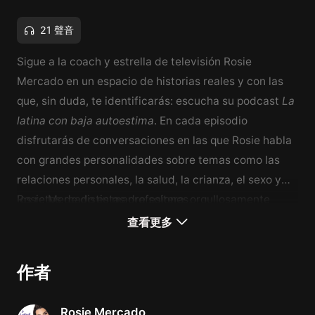
21 聲音
Sigue a la coach y estrella de televisión Rosie
Mercado en un espacio de historias reales y con las
que, sin duda, te identificarás: escucha su podcast
La
latina con baja autoestima
. En cada episodio
disfrutarás de conversaciones en las que Rosie habla
con grandes personalidades sobre temas como las
relaciones personales, la salud, la crianza, el sexo y
los retos de distintas profesiones.
Rosie Mercado es madre soltera, orgullosamente
latina y referente e inspiración personal. Sabe lo que
查看更多
es enfrentar la adversidad: abandonos, abusos y la
lucha contra el sobrepeso y un quiste cerebral, son
作者
algunos de los obstáculos que ha vencido hasta
encontrar la fuerza y el amor propios necesarios para
Rosie Mercado