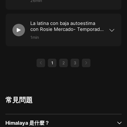
26min
https://art19.com/privacy and California
Amara la Negra siempre ha tenido una relación
Privacy Notice at
cercana con su madre, por eso fue difícil
https://art19.com/privacy#do-not-sell-my-
cuando su padre decidió regresar a la familia.
info.
La cantante y estrella de televisión, platica con
La latina con baja autoestima
Rosie sobre lo que significó que su padre
regresara a su vida y todo lo que aprendió al
con Rosie Mercado- Temporada
perdonarlo. See Privacy Policy at
2
https://art19.com/privacy and California
1min
Privacy Notice at
Sigue a la coach y estrella de televisión Rosie
https://art19.com/privacy#do-not-sell-my-
Mercado en un espacio de historias reales y
info.
con las que, sin duda, te identificarás: escucha
su podcastLa latina con baja autoestima. En
cada episodio disfrutarás de conversaciones
1
2
3
en las que Rosie habla con grandes
personalidades sobre temas como las
relaciones personales, la salud, la crianza, el
sexo y los retos de distintas profesiones. Rosie
Mercado es madre soltera, orgullosamente
latina y referente e inspiración personal. Sabe
lo que es enfrentar la adversidad: abandonos,
abusos y la lucha contra el sobrepeso y un
常見問題
quiste cerebral, son algunos de los obstáculos
que ha vencido hasta encontrar la fuerza y el
amor propios necesarios para transformar por
completo su vida. Tanto ella como sus
invitados, comparten en este podcast
Himalaya 是什麼？
lecciones de vida que ayudarán a quien lo