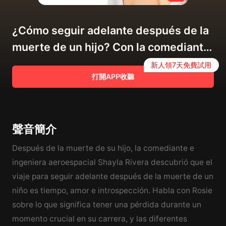
¿Cómo seguir adelante después de la
muerte de un hijo? Con la comediante
Shayla Rivera
新人領7天免費試用
打開APP收聽
聲音簡介
Después de la muerte de su hijo, la comediante e
ingeniera aeroespacial Shayla Rivera descubrió que el
viaje para seguir adelante después de la muerte de un
niño es tiempo, amor e introspección. Habla con Rosie
sobre lo que significa tener una pérdida durante un
momento crucial en su carrera, y las diferentes