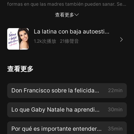
formas en que las madres también pueden sanar. See
Privacy Policy at https://art19.com/privacy and
查看更多
California Privacy Notice at
https://art19.com/privacy#do-not-sell-my-info.
La latina con baja autoestima con Rosie Mercado
1.2k次播放
21條聲音
查看更多
Don Francisco sobre la felicidad, la carrera y la diferencia entre "hambre" y "apetito"
22min
Lo que Gaby Natale ha aprendido de las celebridades exitosas que ha entrevistado en su carrera
30min
Por qué es importante entender la astrología y cómo está conectada a la psicología con la Dra. Veroshk Williams
35min