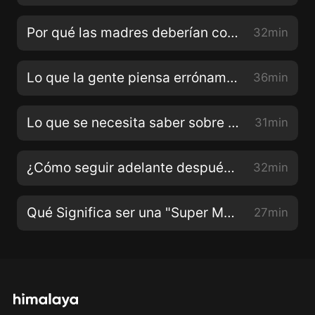
Por qué las madres deberían considerar levantarse y arreglarse todos los días con Carolina Baudino
32min
Lo que la gente piensa errónamente sobre el sexo con la sexóloga Raquel Graña
36min
Lo que se necesita saber sobre la depresión posparto con la doula y la presentadora de podcast de Birthful Adriana Lozada
31min
¿Cómo seguir adelante después de la muerte de un hijo? Con la comediante Shayla Rivera
32min
Qué Significa ser una "Super Mama" con Bricia Lopez Maytorena y Paulina Lopez Velazquez
27min