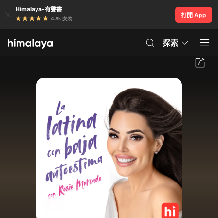
Himalaya-有聲書
打開 App
4.8k 安裝
探索