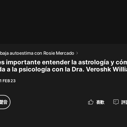
最佳女婿｜都市異能多人有聲劇｜一
種侃侃｜有聲小說
一種侃侃
米小圈上學記:一二三年級 | 暢銷出版
n baja autoestima con Rosie Mercado
物
es importante entender la astrología y có
米小圈
a a la psicología con la Dra. Veroshk Will
破壞者聯盟篇1-4季·猴子警長科學探
案記|寶寶巴士
1 FEB 23
寶寶巴士
大奉打更人丨頭陀淵領銜多人有聲
聲音
喜歡
評
劇|暢聽全集|王鶴棣、田曦薇主演影
視劇原著|賣報小郎君
頭陀淵講故事
總有這樣的歌只想一個人聽