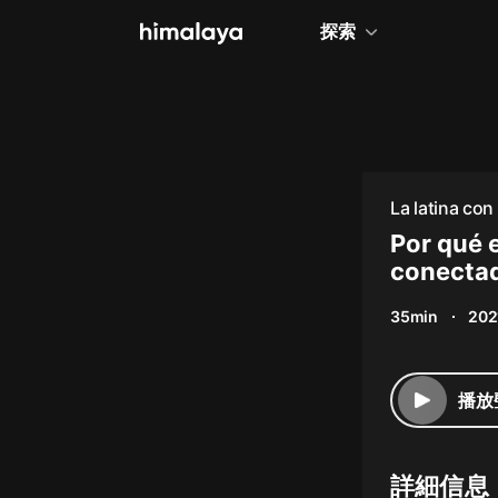
探索
全部
小說
個人成長
La latina co
相聲評書
Por qué 
conectad
兒童
35min
202
歷史
情感治愈
播放
健康養生
商業財經
詳細信息
廣播劇