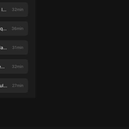
Por qué las madres deberían considerar levantarse y arreglarse todos los días con Carolina Baudino
32min
Lo que la gente piensa errónamente sobre el sexo con la sexóloga Raquel Graña
36min
Lo que se necesita saber sobre la depresión posparto con la doula y la presentadora de podcast de Birthful Adriana Lozada
31min
¿Cómo seguir adelante después de la muerte de un hijo? Con la comediante Shayla Rivera
32min
Qué Significa ser una "Super Mama" con Bricia Lopez Maytorena y Paulina Lopez Velazquez
27min