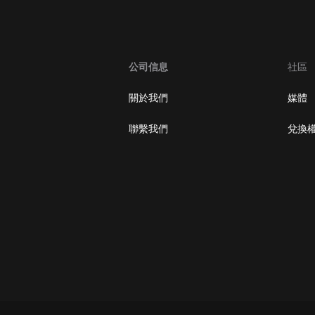
大秦：不裝了，你爹我是秦始皇丨爆
笑穿越丨伍壹劇社多人劇|趙家繼承
人秦朝
伍壹劇社
公司信息
社區
詭秘之主 | 多人有聲劇丨同名動畫原
著 | 西幻克蘇魯 | 烏賊作品
關於我們
媒體
8082Audio
聯繫我們
兌換
重生1980：開局迎娶姐姐閨蜜丨頭
陀淵領銜丨重生八零丨精品多人有聲
劇
頭陀淵講故事
成何體統丨雙穿反套路爆笑爽文丨冷
月淺淺&倔強的小紅丨精品多人有聲
劇
o冷月淺淺o