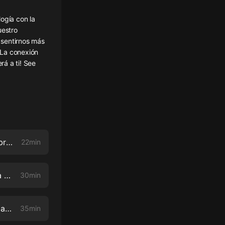
ogía con la
uestro
 sentirnos más
 La conexión
rá a ti! See
Don Francisco sobre la felicidad, la carrera y la diferencia entre "hambre" y "apetito"
22min
Lo que Gaby Natale ha aprendido de las celebridades exitosas que ha entrevistado en su carrera
30min
Por qué es importante entender la astrología y cómo está conectada a la psicología con la Dra. Veroshk Williams
35min