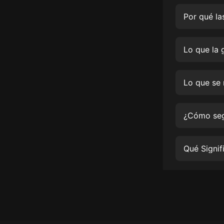
經典名著
人物傳記
電影
生活
英語
日語
課程
少兒教育
二次元
教育培訓
IT科技
汽車