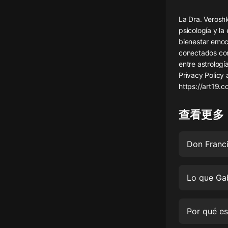
懸疑
La Dra. Veroshk
psicología y la
科幻
bienestar emoc
conectados con
好書精講
entre astrologí
外語
Privacy Policy 
https://art19.
耽美
認知思維
查看更多
人文
音樂
粵語
頭條
娛樂