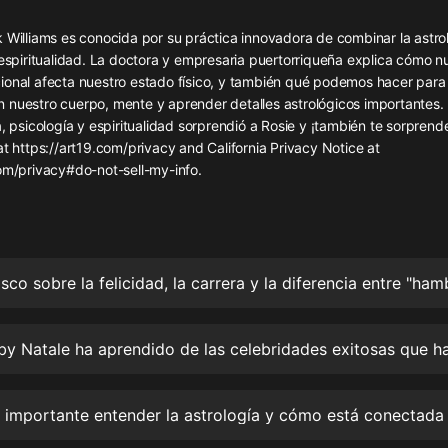
灰姑娘音樂
 Williams es conocida por su práctica innovadora de combinar la astrol
 espiritualidad. La doctora y empresaria puertorriqueña explica cómo n
郭德綱於謙相聲全集
ional afecta nuestro estado físico, y también qué podemos hacer para
德雲社郭德綱相聲VIP
 nuestro cuerpo, mente y aprender detalles astrológicos importantes.
a, psicología y espiritualidad sorprendió a Rosie y ¡también te sorprende
安全警長啦咘啦哆·假期篇|新篇章加
at https://art19.com/privacy and California Privacy Notice at
更|寶寶巴士故事
com/privacy#do-not-sell-my-info.
寶寶巴士
凡人修仙傳|楊洋主演影視原著|薑廣
濤配音多播版本
光合積木
摸金天師【第一季】（紫襟演播）
有聲的紫襟
無敵六皇子|爆笑穿越|無敵流皇子|安
燃領銜有聲小說
安燃