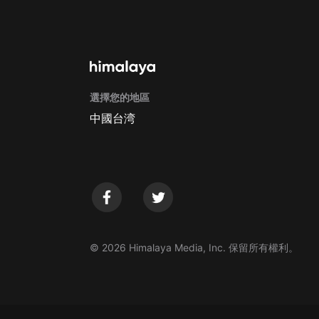
戲曲
旅遊
免費專區
暢銷書
選擇您的地區
其他
中國台湾
© 2026 Himalaya Media, Inc. 保留所有權利。