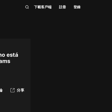
下載客戶端
註冊
登錄
mo está
iams
論
分享