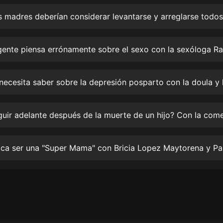
生命科學篇1-2·猴子警長科學探案記|
寶寶巴士科普
寶寶巴士
【新民間劇場】我的老千江湖｜ 有聲
的紫襟｜ 魔幻千手
有聲的紫襟
《夜色鋼琴曲》
夜色鋼琴曲趙海洋
太荒吞天訣丨熱血玄幻丨紫襟領銜有
聲劇
有聲的紫襟
嫡女貴嫁 | 一刀蘇蘇團隊制作 | 古言
宮鬥重生爽文 多人有聲劇
一刀蘇蘇
中國大案紀實 | 每日一驚案！真實案
件恐怖刑偵尚文
大舌頭尚文