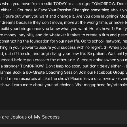
灰姑娘音樂
s when you move from a solid TODAY to a stronger TOMORROW. Don't 
 either. -- Courage to Face Your Passion Changing something about your
. Figure out what you want and change it. Are you done laughing? Most 
郭德綱於謙相聲全集
ir dreams because they don't move, move at the wrong time, or move to
德雲社郭德綱相聲VIP
o build your bridge once you know what you want. Here's how: 1) Fortify
e money, pay bills, and do whatever it takes to create a firm and peac
安全警長啦咘啦哆·假期篇|新篇章加
 constructing the foundation for your new life. Go to school, network, r
更|寶寶巴士故事
hing in your power to assure your success with no regret. 3) When you
寶寶巴士
, cut off the old, and begin living your new life. Be patient. Wait until 
ucceed before you cross to the other side. Success arrives when you 
凡人修仙傳|楊洋主演影視原著|薑廣
濤配音多播版本
 a stronger TOMORROW. Don't leap too soon, but don't delay either.--
光合積木
lanner Book a 60-Minute Coaching Session Join our Facebook Group Vi
 find more resources at Like the show? Please leave us a review - eve
 show. Learn more about your ad choices. Visit megaphone.fm/adchoi
摸金天師【第一季】（紫襟演播）
有聲的紫襟
無敵六皇子|爆笑穿越|無敵流皇子|安
燃領銜有聲小說
 are Jealous of My Success
安燃