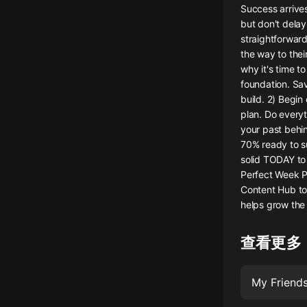
Success arrive
懸疑
but don't delay
straightforward
科幻
the way to the
why it's time t
好書精講
foundation. Sav
外語
build. 2) Begin
plan. Do everyt
耽美
your past behind
70% ready to s
認知思維
solid TODAY to
Perfect Week P
人文
Content Hub to
音樂
helps grow the
粵語
查看更多
頭條
娛樂
My Friends