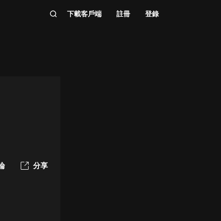
下載客戶端
註冊
登錄
論
分享