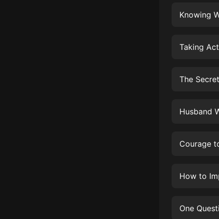
經典名著
Knowing W
人物傳記
電影
Taking Act
生活
英語
The Secret
日語
Husband Wi
課程
少兒教育
Courage t
二次元
教育培訓
How to Im
IT科技
汽車
One Quest