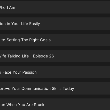
生命科學篇1-2·猴子警長科學探案記|
寶寶巴士科普
ho I Am
寶寶巴士
【新民間劇場】我的老千江湖｜ 有聲
ion in Your Life Easily
的紫襟｜ 魔幻千手
有聲的紫襟
 to Setting The Right Goals
《夜色鋼琴曲》
夜色鋼琴曲趙海洋
fe Talking Life - Episode 26
太荒吞天訣丨熱血玄幻丨紫襟領銜有
聲劇
有聲的紫襟
o Face Your Passion
嫡女貴嫁 | 一刀蘇蘇團隊制作 | 古言
宮鬥重生爽文 多人有聲劇
prove Your Communication Skills Today
一刀蘇蘇
中國大案紀實 | 每日一驚案！真實案
件恐怖刑偵尚文
ion When You Are Stuck
大舌頭尚文