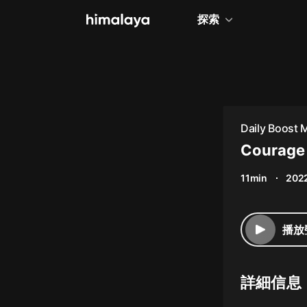
探索
全部
小說
個人成長
Daily Boost 
相聲評書
Courage 
兒童
11min
2022
歷史
情感治愈
播放
健康養生
商業財經
詳細信息
廣播劇