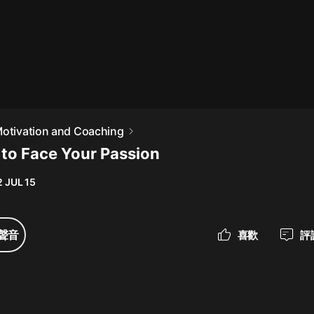
最佳女婿｜都市異能多人有聲劇｜一
種侃侃｜有聲小說
一種侃侃
米小圈上學記:一二三年級 | 暢銷出版
Motivation and Coaching
物
to Face Your Passion
米小圈
 JUL 15
破壞者聯盟篇1-4季·猴子警長科學探
案記|寶寶巴士
寶寶巴士
聲音
喜歡
評
大奉打更人丨頭陀淵領銜多人有聲
劇|暢聽全集|王鶴棣、田曦薇主演影
視劇原著|賣報小郎君
頭陀淵講故事
總有這樣的歌只想一個人聽