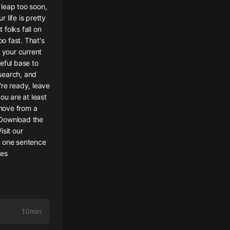
leap too soon,
 life is pretty
folks fall on
o fast. That's
 your current
eful base to
esearch, and
're ready, leave
you are at least
move from a
 Download the
sit our
n one sentence
ces
10min