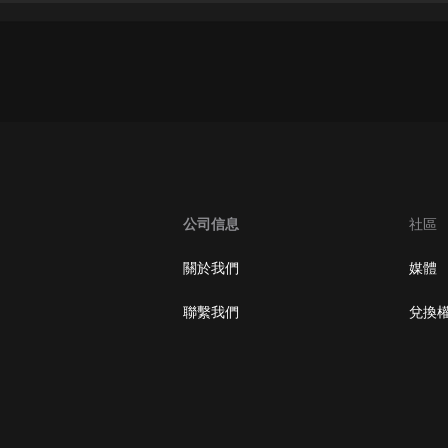
大秦：不裝了，你爹我是秦始皇丨爆
笑穿越丨伍壹劇社多人劇|趙家繼承
人秦朝
伍壹劇社
詭秘之主 | 多人有聲劇丨同名動畫原
著 | 西幻克蘇魯 | 烏賊作品
8082Audio
重生1980：開局迎娶姐姐閨蜜丨頭
陀淵領銜丨重生八零丨精品多人有聲
公司信息
社區
劇
頭陀淵講故事
關於我們
媒體
成何體統丨雙穿反套路爆笑爽文丨冷
月淺淺&倔強的小紅丨精品多人有聲
聯繫我們
兌換
劇
o冷月淺淺o